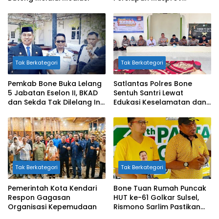
Sekaligus Sosialisasi
Bahaya Narkotika
Bersama BNNK
Tak Berkategori
Tak Berkategori
Pemkab Bone Buka Lelang
Satlantas Polres Bone
5 Jabatan Eselon II, BKAD
Sentuh Santri Lewat
dan Sekda Tak Dilelang Ini
Edukasi Keselamatan dan
Alasannya
Doa Bersama
Tak Berkategori
Tak Berkategori
Pemerintah Kota Kendari
Bone Tuan Rumah Puncak
Respon Gagasan
HUT ke-61 Golkar Sulsel,
Organisasi Kepemudaan
Rismono Sarlim Pastikan
Hadiah Melimpah di Jalan