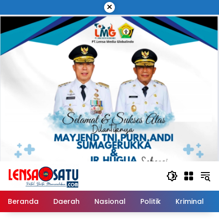
Langsung
×
ke
konten
Beranda
Daerah
Nasional
Politik
Kriminal