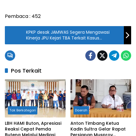
Pembaca :
452
KPKP desak JAMWAS Segera Mengawasi
Kinerja JPU Kejari TBA Terkait Kasus
Kepemilikan 2Kg Narkoba
Pos Terkait
Tak Berkategori
Daerah
LBH HAMI Buton, Apresiasi
Anton Timbang Ketua
Reaksi Cepat Pemda
Kadin Sultra Gelar Rapat
Buteng Melalui Mediasi
Persiapan Musprov