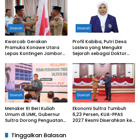
Daerah
Daerah
Kwarcab Gerakan
Profil Kabiba, Putri Desa
Pramuka Konawe Utara
Lasiwa yang Mengukir
Lepas Kontingen Jambore
Sejarah sebagai Doktor
Nasional XII 2026, Bupati
Pertama di Tanah
Ikbar: Tunjukkan Karakter
Kelahirannya
Generasi Muda Konut yang
Disiplin dan Berprestasi
Daerah
Daerah
Menaker RI Beri Kuliah
Ekonomi Sultra Tumbuh
Umum di UMK, Gubernur
6,23 Persen, KUA-PPAS
Sultra Dorong Penguatan
2027 Resmi Diserahkan ke
SDM Hadapi Perubahan
DPRD
Dunia Kerja
Tinggalkan Balasan