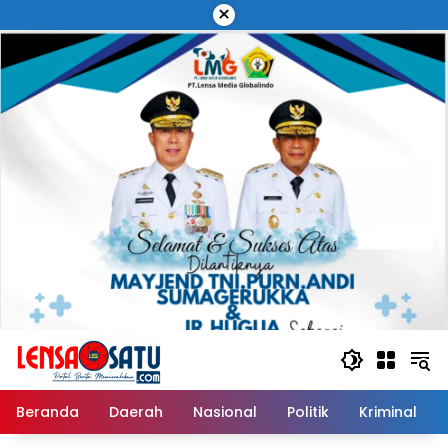
Langsung
×
ke
konten
Beranda
Daerah
Nasional
Politik
Kriminal