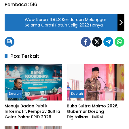
Pembaca :
516
Wow..Keren..11.848 Kendaraan Melanggar
Selama Oprasi Patuh Seligi 2022 Hanya
diberi Teguran Edukasi.
Pos Terkait
Daerah
Daerah
Menuju Badan Publik
Buka Sultra Maimo 2026,
Informatif, Pemprov Sultra
Gubernur Dorong
Gelar Rakor PPID 2026
Digitalisasi UMKM