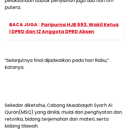
pelaksanaan babak penyisihan juga dua hari tim
putera.
BACA JUGA :
Paripurna HJB 693, Wakil Ketua
l DPRD dan 12 Anggota DPRD Absen
“Selanjutnya final dijadwalkan pada hari Rabu,”
katanya.
Sekedar diketahui, Cabang Musabaqah Syarh Al
Quran(MSQ) yang dinilai, mulai dari penghyatan dan
retorika, bidang terjemahan dan materi, serta
bidang tilawah.