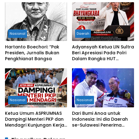
Objek Sengketa di
Pengadilan Negeri Jakarta
Selatan
Nasional
Daerah
Hartanto Boechori: “Pak
Adyansyah Ketua LIN Sultra
Presiden, Jurnalis Bukan
Beri Apresiasi Pada Polri
Pengkhianat Bangsa
Dalam Rangka HUT
Bhayangkara Ke-80 Tahun
Nasional
Nasional
Ketua Umum ASPRUMNAS
Dari Bumi Anoa untuk
Dampingi Menteri PKP dan
Indonesia: Ini dia Daerah
Mendagri Kunjungan Kerja
se-Sulawesi Penerima
di Sultra Perkuat Sinergi
Penghargaan Kemendagri,
Program Rumah Layak Huni
Sultra Kategori Ke-II