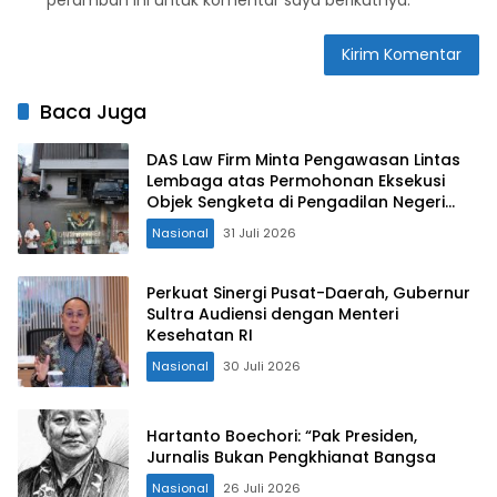
peramban ini untuk komentar saya berikutnya.
Baca Juga
DAS Law Firm Minta Pengawasan Lintas
Lembaga atas Permohonan Eksekusi
Objek Sengketa di Pengadilan Negeri
Jakarta Selatan
Nasional
31 Juli 2026
Perkuat Sinergi Pusat-Daerah, Gubernur
Sultra Audiensi dengan Menteri
Kesehatan RI
Nasional
30 Juli 2026
Hartanto Boechori: “Pak Presiden,
Jurnalis Bukan Pengkhianat Bangsa
Nasional
26 Juli 2026