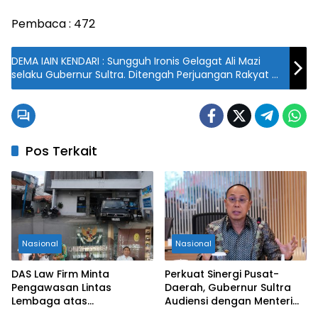
Pembaca :
472
DEMA IAIN KENDARI : Sungguh Ironis Gelagat Ali Mazi
selaku Gubernur Sultra. Ditengah Perjuangan Rakyat di
17 Kabupaten.
Pos Terkait
Nasional
Nasional
DAS Law Firm Minta
Perkuat Sinergi Pusat-
Pengawasan Lintas
Daerah, Gubernur Sultra
Lembaga atas
Audiensi dengan Menteri
Permohonan Eksekusi
Kesehatan RI