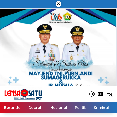
Langsung
×
ke
konten
Beranda
Daerah
Nasional
Politik
Kriminal