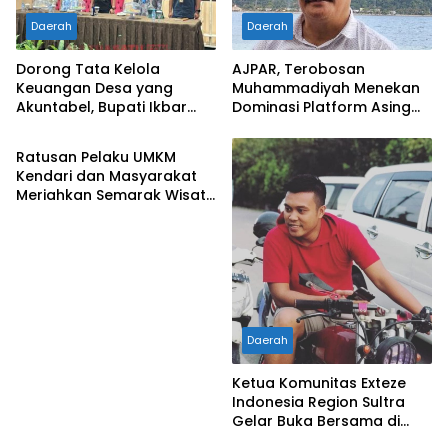
Daerah
Daerah
Dorong Tata Kelola
AJPAR, Terobosan
Keuangan Desa yang
Muhammadiyah Menekan
Akuntabel, Bupati Ikbar
Dominasi Platform Asing
Daerah
Buka Pelatihan Coretax
dan Perkuat Ekonomi Umat
diikuti Ratusan Aparatur
Ratusan Pelaku UMKM
Desa Konut
Kendari dan Masyarakat
Meriahkan Semarak Wisata
Kuliner di Segi Tiga Taka
Kuda
Daerah
Ketua Komunitas Exteze
Indonesia Region Sultra
Gelar Buka Bersama di
Warung Makan Bebek