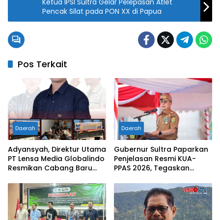
Ketua IPSI Sultra Gelar Pelepasan Atlet
Pencak Silat pada PON XX di Papua
Pos Terkait
Daerah
Daerah
Adyansyah, Direktur Utama
Gubernur Sultra Paparkan
PT Lensa Media Globalindo
Penjelasan Resmi KUA-
Resmikan Cabang Baru
PPAS 2026, Tegaskan
Lensasatu.com di
Penyesuaian Anggaran
Kabupaten Kolaka Timur
Demi Stabilitas Fiskal
Daerah