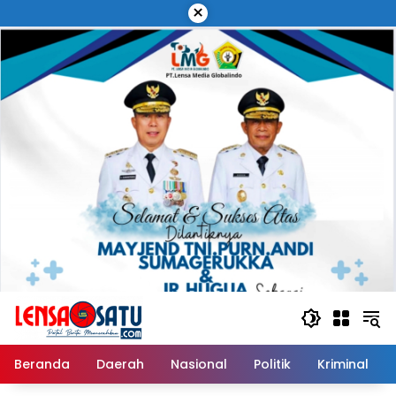
Langsung
×
ke
konten
Beranda
Daerah
Nasional
Politik
Kriminal