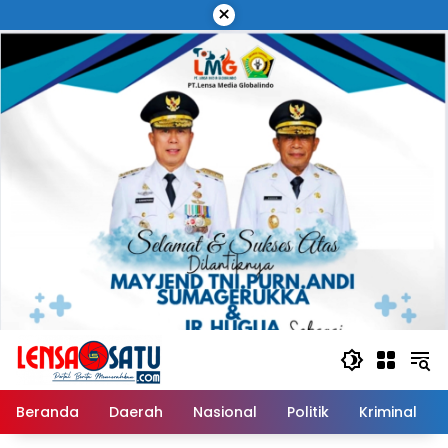
Langsung
×
ke
konten
Beranda
Daerah
Nasional
Politik
Kriminal