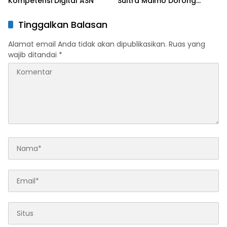
Kompetensi Digital ASN
Sultra Maimo Dorong
Sinergi Ekonomi serta
Sportivitas Industri
Tinggalkan Balasan
Keuangan
Alamat email Anda tidak akan dipublikasikan.
Ruas yang
wajib ditandai
*