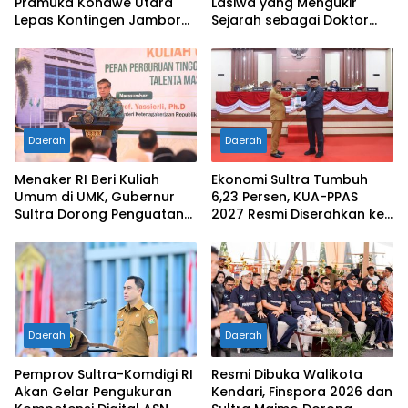
Pramuka Konawe Utara
Lasiwa yang Mengukir
Lepas Kontingen Jambore
Sejarah sebagai Doktor
Nasional XII 2026, Bupati
Pertama di Tanah
Ikbar: Tunjukkan Karakter
Kelahirannya
Generasi Muda Konut yang
Disiplin dan Berprestasi
Daerah
Daerah
Menaker RI Beri Kuliah
Ekonomi Sultra Tumbuh
Umum di UMK, Gubernur
6,23 Persen, KUA-PPAS
Sultra Dorong Penguatan
2027 Resmi Diserahkan ke
SDM Hadapi Perubahan
DPRD
Dunia Kerja
Daerah
Daerah
Pemprov Sultra-Komdigi RI
Resmi Dibuka Walikota
Akan Gelar Pengukuran
Kendari, Finspora 2026 dan