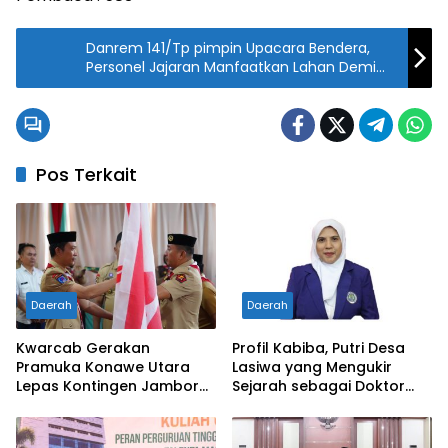
Danrem 141/Tp pimpin Upacara Bendera,
Personel Jajaran Manfaatkan Lahan Demi
Ketahanan Pangan.
Pos Terkait
Daerah
Daerah
Kwarcab Gerakan
Profil Kabiba, Putri Desa
Pramuka Konawe Utara
Lasiwa yang Mengukir
Lepas Kontingen Jambore
Sejarah sebagai Doktor
Nasional XII 2026, Bupati
Pertama di Tanah
Ikbar: Tunjukkan Karakter
Kelahirannya
Generasi Muda Konut yang