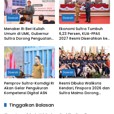
Disiplin dan Berprestasi
Daerah
Daerah
Menaker RI Beri Kuliah
Ekonomi Sultra Tumbuh
Umum di UMK, Gubernur
6,23 Persen, KUA-PPAS
Sultra Dorong Penguatan
2027 Resmi Diserahkan ke
SDM Hadapi Perubahan
DPRD
Dunia Kerja
Daerah
Daerah
Pemprov Sultra-Komdigi RI
Resmi Dibuka Walikota
Akan Gelar Pengukuran
Kendari, Finspora 2026 dan
Kompetensi Digital ASN
Sultra Maimo Dorong
Sinergi Ekonomi serta
Sportivitas Industri
Tinggalkan Balasan
Keuangan