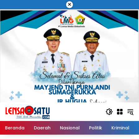
Langsung
×
ke
konten
Beranda
Daerah
Nasional
Politik
Kriminal