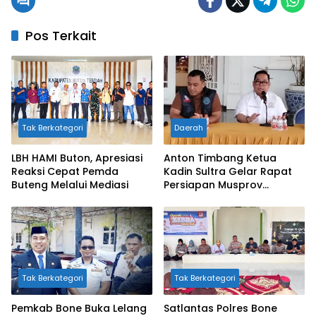
Pos Terkait
Tak Berkategori
Daerah
LBH HAMI Buton, Apresiasi
Anton Timbang Ketua
Reaksi Cepat Pemda
Kadin Sultra Gelar Rapat
Buteng Melalui Mediasi
Persiapan Musprov
Sekaligus Sosialisasi
Bahaya Narkotika
Bersama BNNK
Tak Berkategori
Tak Berkategori
Pemkab Bone Buka Lelang
Satlantas Polres Bone