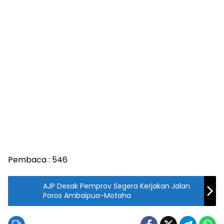
Pembaca :
546
AJP Desak Pemprov Segera Kerjakan Jalan
Poros Ambaipua-Motaha