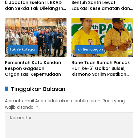
5 Jabatan Eselon II, BKAD
Sentuh Santri Lewat
dan Sekda Tak Dilelang Ini
Edukasi Keselamatan dan
Alasannya
Doa Bersama
Tak Berkategori
Tak Berkategori
Pemerintah Kota Kendari
Bone Tuan Rumah Puncak
Respon Gagasan
HUT ke-61 Golkar Sulsel,
Organisasi Kepemudaan
Rismono Sarlim Pastikan
Hadiah Melimpah di Jalan
Sehat Besok
Tinggalkan Balasan
Alamat email Anda tidak akan dipublikasikan.
Ruas yang
wajib ditandai
*