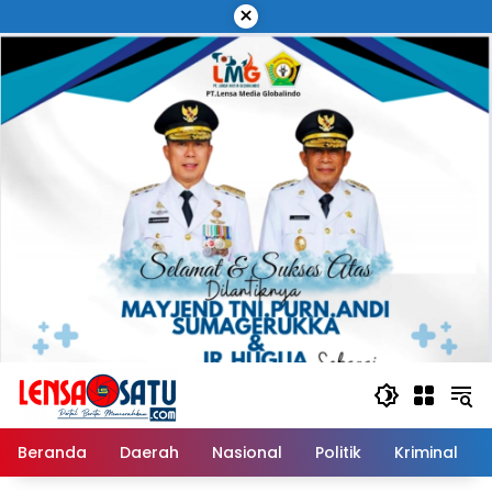
Langsung
×
ke
konten
Beranda
Daerah
Nasional
Politik
Kriminal