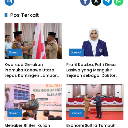
Pos Terkait
Daerah
Daerah
Kwarcab Gerakan
Profil Kabiba, Putri Desa
Pramuka Konawe Utara
Lasiwa yang Mengukir
Lepas Kontingen Jambore
Sejarah sebagai Doktor
Nasional XII 2026, Bupati
Pertama di Tanah
Ikbar: Tunjukkan Karakter
Kelahirannya
Generasi Muda Konut yang
Disiplin dan Berprestasi
Daerah
Daerah
Menaker RI Beri Kuliah
Ekonomi Sultra Tumbuh