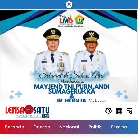
Langsung
×
ke
konten
Beranda
Daerah
Nasional
Politik
Kriminal