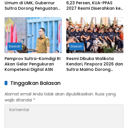
Umum di UMK, Gubernur
6,23 Persen, KUA-PPAS
Sultra Dorong Penguatan
2027 Resmi Diserahkan ke
SDM Hadapi Perubahan
DPRD
Dunia Kerja
Daerah
Daerah
Pemprov Sultra-Komdigi RI
Resmi Dibuka Walikota
Akan Gelar Pengukuran
Kendari, Finspora 2026 dan
Kompetensi Digital ASN
Sultra Maimo Dorong
Sinergi Ekonomi serta
Sportivitas Industri
Tinggalkan Balasan
Keuangan
Alamat email Anda tidak akan dipublikasikan.
Ruas yang
wajib ditandai
*