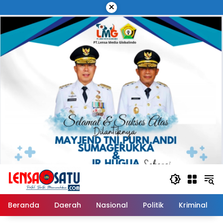
Langsung
×
ke
konten
Beranda
Daerah
Nasional
Politik
Kriminal