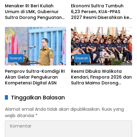
Menaker RI Beri Kuliah
Ekonomi Sultra Tumbuh
Umum di UMK, Gubernur
6,23 Persen, KUA-PPAS
Sultra Dorong Penguatan
2027 Resmi Diserahkan ke
SDM Hadapi Perubahan
DPRD
Dunia Kerja
Daerah
Daerah
Pemprov Sultra-Komdigi RI
Resmi Dibuka Walikota
Akan Gelar Pengukuran
Kendari, Finspora 2026 dan
Kompetensi Digital ASN
Sultra Maimo Dorong
Sinergi Ekonomi serta
Sportivitas Industri
Tinggalkan Balasan
Keuangan
Alamat email Anda tidak akan dipublikasikan.
Ruas yang
wajib ditandai
*