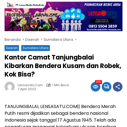
Beranda
Daerah
Sumatera Utara
Daerah
Sumatera Utara
Kantor Camat Tanjungbalai
Kibarkan Bendera Kusam dan Robek,
Kok Bisa?
659
Lensasatu.com
1 Min Baca
7 April 2022
TANJUNGBALAI, LENSASATU.COM|| Bendera Merah
Putih resmi dijadikan sebagai bendera nasional
Indonesia sejak tanggal 17 Agustus 1945. Telah ada
pengaturan mengenai ketentuan ukuran bendera,