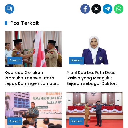
Pos Terkait
Daerah
Daerah
Kwarcab Gerakan
Profil Kabiba, Putri Desa
Pramuka Konawe Utara
Lasiwa yang Mengukir
Lepas Kontingen Jambore
Sejarah sebagai Doktor
Nasional XII 2026, Bupati
Pertama di Tanah
Ikbar: Tunjukkan Karakter
Kelahirannya
Generasi Muda Konut yang
Disiplin dan Berprestasi
Daerah
Daerah