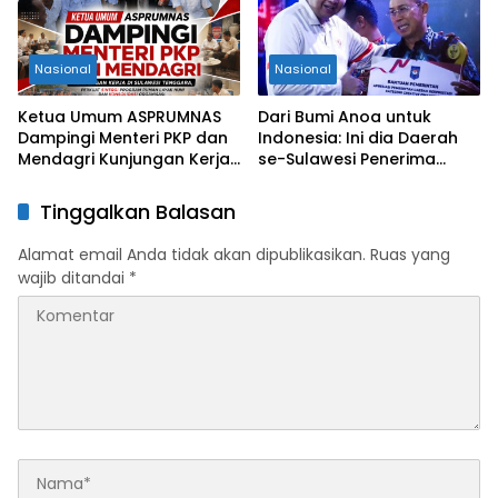
Nasional
Nasional
Ketua Umum ASPRUMNAS
Dari Bumi Anoa untuk
Dampingi Menteri PKP dan
Indonesia: Ini dia Daerah
Mendagri Kunjungan Kerja
se-Sulawesi Penerima
di Sultra Perkuat Sinergi
Penghargaan Kemendagri,
Program Rumah Layak Huni
Sultra Kategori Ke-II
Tinggalkan Balasan
dan Konsolidasi Organisasi
Alamat email Anda tidak akan dipublikasikan.
Ruas yang
wajib ditandai
*