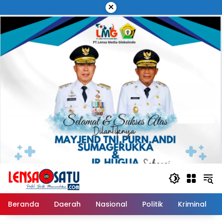
Langsung
×
ke
konten
Beranda
Daerah
Nasional
Politik
Kriminal