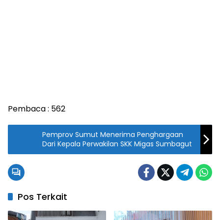
Pembaca :
562
Pemprov Sumut Menerima Penghargaan
Dari Kepala Perwakilan SKK Migas Sumbagut
Pos Terkait