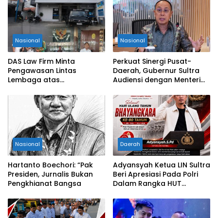
Nasional
Nasional
DAS Law Firm Minta
Perkuat Sinergi Pusat-
Pengawasan Lintas
Daerah, Gubernur Sultra
Lembaga atas
Audiensi dengan Menteri
Permohonan Eksekusi
Kesehatan RI
Objek Sengketa di
Pengadilan Negeri Jakarta
Selatan
Nasional
Daerah
Hartanto Boechori: “Pak
Adyansyah Ketua LIN Sultra
Presiden, Jurnalis Bukan
Beri Apresiasi Pada Polri
Pengkhianat Bangsa
Dalam Rangka HUT
Bhayangkara Ke-80 Tahun