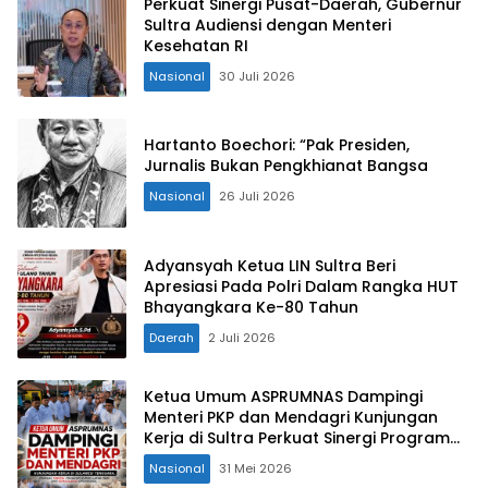
Perkuat Sinergi Pusat-Daerah, Gubernur
Sultra Audiensi dengan Menteri
Kesehatan RI
Nasional
30 Juli 2026
Hartanto Boechori: “Pak Presiden,
Jurnalis Bukan Pengkhianat Bangsa
Nasional
26 Juli 2026
Adyansyah Ketua LIN Sultra Beri
Apresiasi Pada Polri Dalam Rangka HUT
Bhayangkara Ke-80 Tahun
Daerah
2 Juli 2026
Ketua Umum ASPRUMNAS Dampingi
Menteri PKP dan Mendagri Kunjungan
Kerja di Sultra Perkuat Sinergi Program
Rumah Layak Huni dan Konsolidasi
Nasional
31 Mei 2026
Organisasi