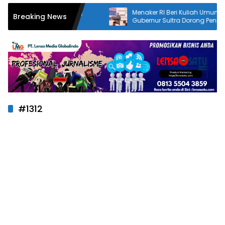
Menaker RI Beri Kuliah Umum di UMK,
Breaking News
Gubernur Sultra Dorong Penguatan SDM
Hadapi Perubahan Dunia Kerja
#1312