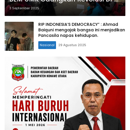
RI 2025
3 September 2025
RIP INDONESIA’S DEMOCRACY” : Ahmad
Baiquni mengajak bangsa ini menjadikan
Pancasila napas kehidupan.
Nasional
29 Agustus 2025