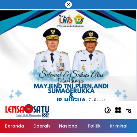
Langsung
×
ke
konten
Beranda
Daerah
Nasional
Politik
Kriminal