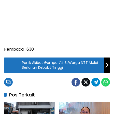
Pembaca :
630
Panik Akibat Gempa 7,5 Sl,Warga NTT Mulai
Berlarian Kebukit Tinggi
Pos Terkait