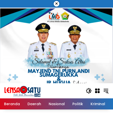
Langsung
×
ke
konten
Beranda
Daerah
Nasional
Politik
Kriminal