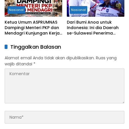
Nasional
Nasional
Ketua Umum ASPRUMNAS
Dari Bumi Anoa untuk
Dampingi Menteri PKP dan
Indonesia: Ini dia Daerah
Mendagri Kunjungan Kerja
se-Sulawesi Penerima
di Sultra Perkuat Sinergi
Penghargaan Kemendagri,
Program Rumah Layak Huni
Sultra Kategori Ke-II
Tinggalkan Balasan
dan Konsolidasi Organisasi
Alamat email Anda tidak akan dipublikasikan.
Ruas yang
wajib ditandai
*