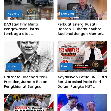
Nasional
Nasional
DAS Law Firm Minta
Perkuat Sinergi Pusat-
Pengawasan Lintas
Daerah, Gubernur Sultra
Lembaga atas
Audiensi dengan Menteri
Permohonan Eksekusi
Kesehatan RI
Objek Sengketa di
Pengadilan Negeri Jakarta
Selatan
Nasional
Daerah
Hartanto Boechori: “Pak
Adyansyah Ketua LIN Sultra
Presiden, Jurnalis Bukan
Beri Apresiasi Pada Polri
Pengkhianat Bangsa
Dalam Rangka HUT
Bhayangkara Ke-80 Tahun