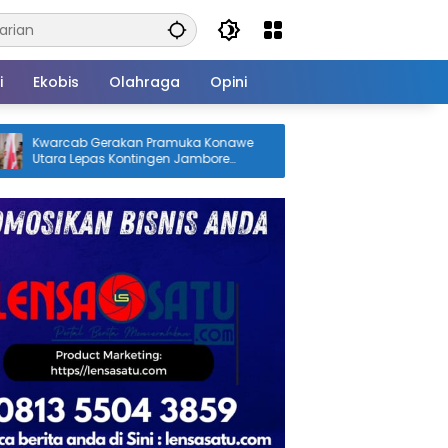
i
Ekobis
Olahraga
Opini
akan Pramuka Konawe
Profil Kabiba, Putri Desa Lasiwa ya
Kontingen Jambore
Mengukir Sejarah sebagai Doktor
026, Bupati Ikbar: Tunjukkan
Pertama di Tanah Kelahirannya
erasi Muda Konut yang
erprestasi