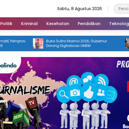
Sabtu, 8 Agustus 2026
Politik
Kriminal
Kesehatan
Pendidikan
Teknolog
Buka Sultra Maimo 2026, Gubernur
Kwarcab Ger
Dorong Digitalisasi UMKM
Utara Lepas 
Nasional XII 2
Karakter Gen
Disiplin dan B