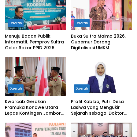
Daerah
Daerah
Menuju Badan Publik
Buka Sultra Maimo 2026,
Informatif, Pemprov Sultra
Gubernur Dorong
Gelar Rakor PPID 2026
Digitalisasi UMKM
Daerah
Daerah
Kwarcab Gerakan
Profil Kabiba, Putri Desa
Pramuka Konawe Utara
Lasiwa yang Mengukir
Lepas Kontingen Jambore
Sejarah sebagai Doktor
Nasional XII 2026, Bupati
Pertama di Tanah
Ikbar: Tunjukkan Karakter
Kelahirannya
Generasi Muda Konut yang
Disiplin dan Berprestasi