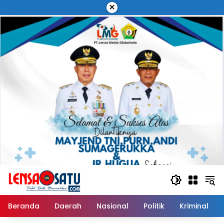
Langsung
×
ke
konten
Beranda
Daerah
Nasional
Politik
Kriminal