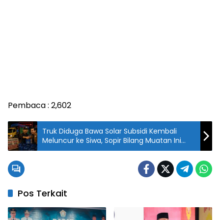
Pembaca :
2,602
Truk Diduga Bawa Solar Subsidi Kembali
Meluncur ke Siwa, Sopir Bilang Muatan Ini
Punya HE dan Mau Diantar ke LN
Pos Terkait