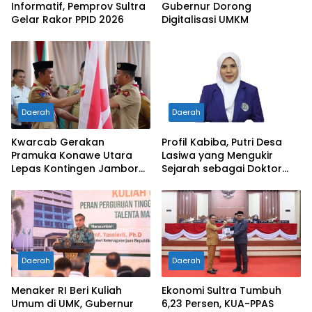
Informatif, Pemprov Sultra
Gubernur Dorong
Gelar Rakor PPID 2026
Digitalisasi UMKM
Daerah
Daerah
Kwarcab Gerakan
Profil Kabiba, Putri Desa
Pramuka Konawe Utara
Lasiwa yang Mengukir
Lepas Kontingen Jambore
Sejarah sebagai Doktor
Nasional XII 2026, Bupati
Pertama di Tanah
Ikbar: Tunjukkan Karakter
Kelahirannya
Generasi Muda Konut yang
Disiplin dan Berprestasi
Daerah
Daerah
Menaker RI Beri Kuliah
Ekonomi Sultra Tumbuh
Umum di UMK, Gubernur
6,23 Persen, KUA-PPAS