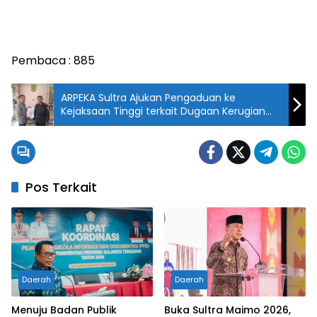
Pembaca :
885
ARPEKA Sultra Ajukan Pengaduan ke
Kejaksaan Tinggi terkait Dugaan Kerugian
Negara dari Material Galian C Ilegal di Proyek
Bandara Betoambari
Pos Terkait
Daerah
Daerah
Menuju Badan Publik
Buka Sultra Maimo 2026,