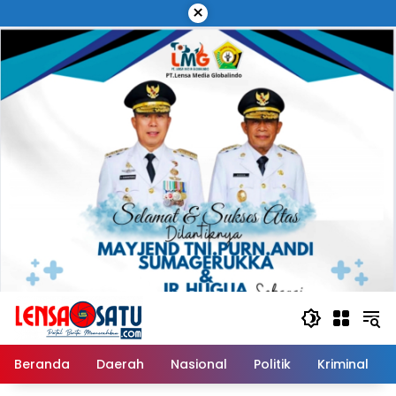
Langsung
×
ke
konten
Beranda
Daerah
Nasional
Politik
Kriminal