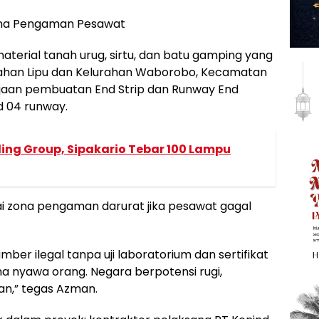
Zona Pengaman Pesawat
terial tanah urug, sirtu, dan batu gamping yang
lurahan Lipu dan Kelurahan Waborobo, Kecamatan
jaan pembuatan End Strip dan Runway End
d 04 runway.
ing Group, Sipakario Tebar 100 Lampu
ai zona pengaman darurat jika pesawat gagal
umber ilegal tanpa uji laboratorium dan sertifikat
zona nyawa orang. Negara berpotensi rugi,
n,” tegas Azman.