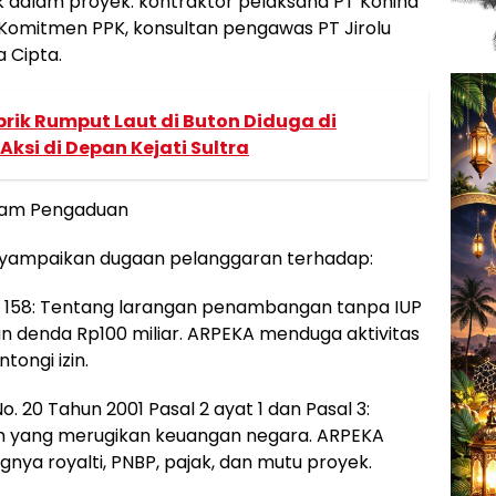
k dalam proyek: kontraktor pelaksana PT Konind
omitmen PPK, konsultan pengawas PT Jirolu
 Cipta.
ik Rumput Laut di Buton Diduga di
ksi di Depan Kejati Sultra
lam Pengaduan
ampaikan dugaan pelanggaran terhadap:
al 158: Tentang larangan penambangan tanpa IUP
 denda Rp100 miliar. ARPEKA menduga aktivitas
ongi izin.
No. 20 Tahun 2001 Pasal 2 ayat 1 dan Pasal 3:
 yang merugikan keuangan negara. ARPEKA
gnya royalti, PNBP, pajak, dan mutu proyek.