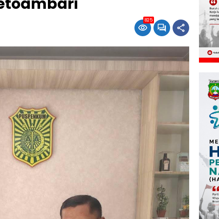
etoambari
825