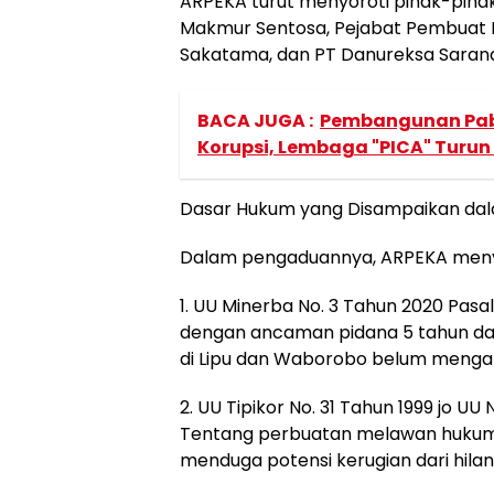
ARPEKA turut menyoroti pihak-piha
Makmur Sentosa, Pejabat Pembuat K
Sakatama, dan PT Danureksa Sarana
BACA JUGA :
Pembangunan Pabr
Korupsi, Lembaga "PICA" Turun A
Dasar Hukum yang Disampaikan da
Dalam pengaduannya, ARPEKA meny
1. UU Minerba No. 3 Tahun 2020 Pas
dengan ancaman pidana 5 tahun dan
di Lipu dan Waborobo belum mengant
2. UU Tipikor No. 31 Tahun 1999 jo UU 
Tentang perbuatan melawan hukum
menduga potensi kerugian dari hilan