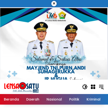
Langsung
×
ke
konten
Beranda
Daerah
Nasional
Politik
Kriminal