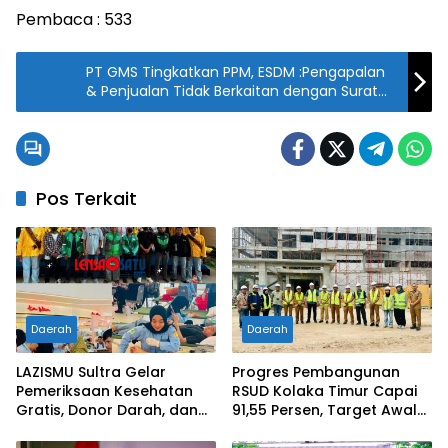
Pembaca :
533
PT GMS Tingkatkan PPM, ESDM :Pengapalan
& Penjualan Tidak Berkaitan dengan Surat
Pemberhentian Sementara
Pos Terkait
Daerah
Daerah
LAZISMU Sultra Gelar
Progres Pembangunan
Pemeriksaan Kesehatan
RSUD Kolaka Timur Capai
Gratis, Donor Darah, dan
91,55 Persen, Target Awal
Pemeriksaan Kesehatan
Tahun 2026 Tuntas
Jiwa Bersama Berbagai