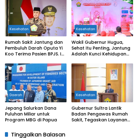
Mitra Strategis
Kesehatan
Kesehatan
Rumah Sakit Jantung dan
Wakil Gubernur Hugua,
Pembuluh Darah Oputa Yi
Sehat Itu Penting, Jantung
Koo Terima Pasien BPJS. Ini
Adalah Kunci Kehidupan
Pesan Gubernur ASR
Masyarakat Sultra
Daerah
Kesehatan
Jepang Salurkan Dana
Gubernur Sultra Lantik
Puluhan Miliar untuk
Badan Pengawas Rumah
Program MBG di Papua
Sakit, Tegaskan Layanan
Kesehatan Tanpa
Diskriminasi
Tinggalkan Balasan