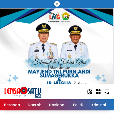
Langsung
×
ke
konten
Beranda
Daerah
Nasional
Politik
Kriminal