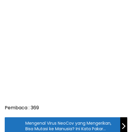
Pembaca :
369
Mengenal Virus NeoCov yang Mengerikan,
Bisa Mutasi ke Manusia? Ini Kata Pakar