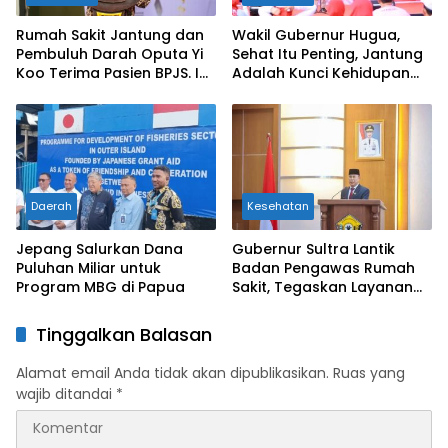
Rumah Sakit Jantung dan
Wakil Gubernur Hugua,
Pembuluh Darah Oputa Yi
Sehat Itu Penting, Jantung
Koo Terima Pasien BPJS. Ini
Adalah Kunci Kehidupan
Pesan Gubernur ASR
Masyarakat Sultra
Daerah
Kesehatan
Jepang Salurkan Dana
Gubernur Sultra Lantik
Puluhan Miliar untuk
Badan Pengawas Rumah
Program MBG di Papua
Sakit, Tegaskan Layanan
Kesehatan Tanpa
Diskriminasi
Tinggalkan Balasan
Alamat email Anda tidak akan dipublikasikan.
Ruas yang
wajib ditandai
*