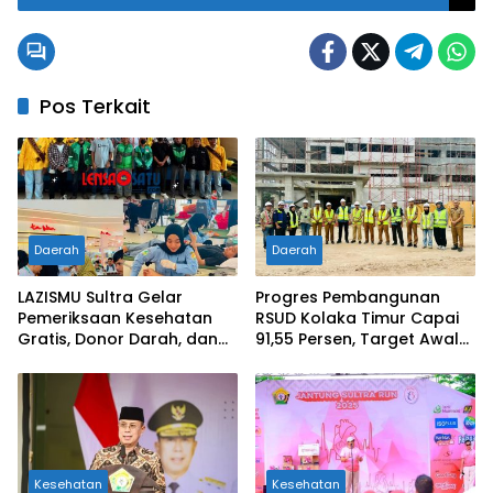
Epideminologi
Pos Terkait
Daerah
Daerah
LAZISMU Sultra Gelar
Progres Pembangunan
Pemeriksaan Kesehatan
RSUD Kolaka Timur Capai
Gratis, Donor Darah, dan
91,55 Persen, Target Awal
Pemeriksaan Kesehatan
Tahun 2026 Tuntas
Jiwa Bersama Berbagai
Mitra Strategis
Kesehatan
Kesehatan