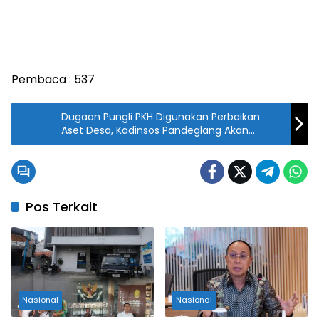
Pembaca :
537
Dugaan Pungli PKH Digunakan Perbaikan
Aset Desa, Kadinsos Pandeglang Akan
Segara Tindak lanjuti
Pos Terkait
Nasional
Nasional