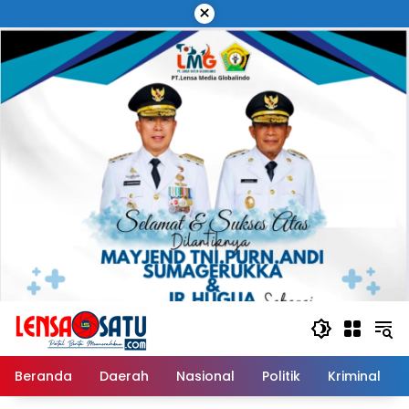
Langsung
×
ke
konten
Beranda
Daerah
Nasional
Politik
Kriminal