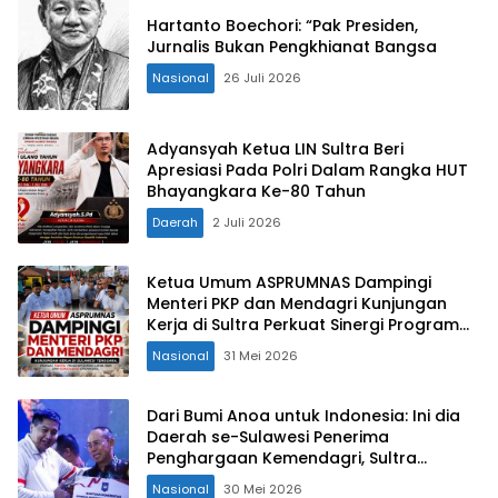
Hartanto Boechori: “Pak Presiden,
Jurnalis Bukan Pengkhianat Bangsa
Nasional
26 Juli 2026
Adyansyah Ketua LIN Sultra Beri
Apresiasi Pada Polri Dalam Rangka HUT
Bhayangkara Ke-80 Tahun
Daerah
2 Juli 2026
Ketua Umum ASPRUMNAS Dampingi
Menteri PKP dan Mendagri Kunjungan
Kerja di Sultra Perkuat Sinergi Program
Rumah Layak Huni dan Konsolidasi
Nasional
31 Mei 2026
Organisasi
Dari Bumi Anoa untuk Indonesia: Ini dia
Daerah se-Sulawesi Penerima
Penghargaan Kemendagri, Sultra
Kategori Ke-II
Nasional
30 Mei 2026