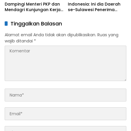
Dampingi Menteri PKP dan
Indonesia: Ini dia Daerah
Mendagri Kunjungan Kerja
se-Sulawesi Penerima
di Sultra Perkuat Sinergi
Penghargaan Kemendagri,
Program Rumah Layak Huni
Sultra Kategori Ke-II
Tinggalkan Balasan
dan Konsolidasi Organisasi
Alamat email Anda tidak akan dipublikasikan.
Ruas yang
wajib ditandai
*