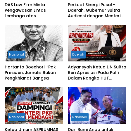
DAS Law Firm Minta
Perkuat Sinergi Pusat-
Pengawasan Lintas
Daerah, Gubernur Sultra
Lembaga atas
Audiensi dengan Menteri
Permohonan Eksekusi
Kesehatan RI
Objek Sengketa di
Pengadilan Negeri Jakarta
Selatan
Nasional
Daerah
Hartanto Boechori: “Pak
Adyansyah Ketua LIN Sultra
Presiden, Jurnalis Bukan
Beri Apresiasi Pada Polri
Pengkhianat Bangsa
Dalam Rangka HUT
Bhayangkara Ke-80 Tahun
Nasional
Nasional
Ketua Umum ASPRUMNAS
Dari Bumi Anoa untuk