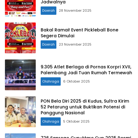
Jadwalnya
Daerah
28 November 2025
Bakal Ramai! Event Pickleball Bone
Segera Dimulai
Daerah
23 November 2025
9.305 Atlet Berlaga di Pornas Korpri XVII,
Palembang Jadi Tuan Rumah Termewah
Olahraga
6 Oktober 2025
PON Bela Diri 2025 di Kudus, Sultra Kirim
52 Petarung untuk Buktikan Potensi di
Panggung Nasional
Olahraga
5 Oktober 2025
726 Sanrego Cup-Mare Cup 2025 Resmi