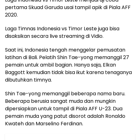
pertama Skuad Garuda usai tampil apik di Piala AFF
2020.
Laga Timnas Indonesia vs Timor Leste juga bisa
disaksikan secara live streaming di Vidio.
Saat ini, Indonesia tengah menggelar pemusatan
latihan di Bali. Pelatih Shin Tae-yong memanggil 27
pemain untuk ambil bagian. Hanya saja, Elkan
Baggott kemudian tidak bisa ikut karena tenaganya
dibutuhkan timnya.
Shin Tae-yong memanggil beberapa nama baru.
Beberapa berusia sangat muda dan mungkin
dipersiapkan untuk tampil di Piala AFF U-23. Dua
pemain muda yang patut disorot adalah Ronaldo
Kwateh dan Marselino Ferdinan.