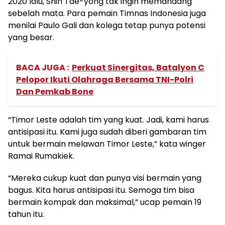
2020 lalu, Shin Tae-yong tak ingin memandang
sebelah mata. Para pemain Timnas Indonesia juga
menilai Paulo Gali dan kolega tetap punya potensi
yang besar.
BACA JUGA :
Perkuat Sinergitas, Batalyon C
Pelopor Ikuti Olahraga Bersama TNI-Polri
Dan Pemkab Bone
“Timor Leste adalah tim yang kuat. Jadi, kami harus
antisipasi itu. Kami juga sudah diberi gambaran tim
untuk bermain melawan Timor Leste,” kata winger
Ramai Rumakiek.
“Mereka cukup kuat dan punya visi bermain yang
bagus. Kita harus antisipasi itu. Semoga tim bisa
bermain kompak dan maksimal,” ucap pemain 19
tahun itu.