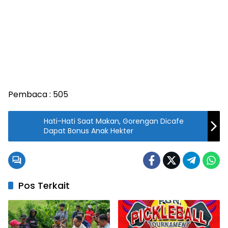
Pembaca :
505
Hati-Hati Saat Makan, Gorengan Dicafe
Dapat Bonus Anak Hekter
Pos Terkait