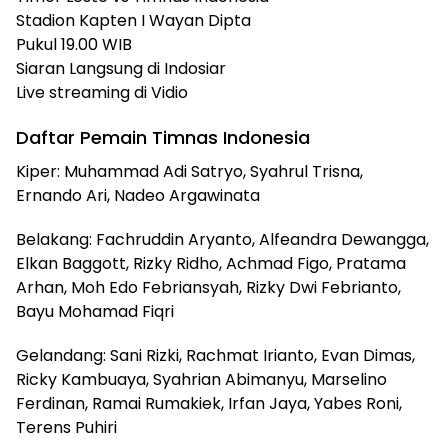
Stadion Kapten I Wayan Dipta
Pukul 19.00 WIB
Siaran Langsung di Indosiar
Live streaming di Vidio
Daftar Pemain Timnas Indonesia
Kiper: Muhammad Adi Satryo, Syahrul Trisna,
Ernando Ari, Nadeo Argawinata
Belakang: Fachruddin Aryanto, Alfeandra Dewangga,
Elkan Baggott, Rizky Ridho, Achmad Figo, Pratama
Arhan, Moh Edo Febriansyah, Rizky Dwi Febrianto,
Bayu Mohamad Fiqri
Gelandang: Sani Rizki, Rachmat Irianto, Evan Dimas,
Ricky Kambuaya, Syahrian Abimanyu, Marselino
Ferdinan, Ramai Rumakiek, Irfan Jaya, Yabes Roni,
Terens Puhiri