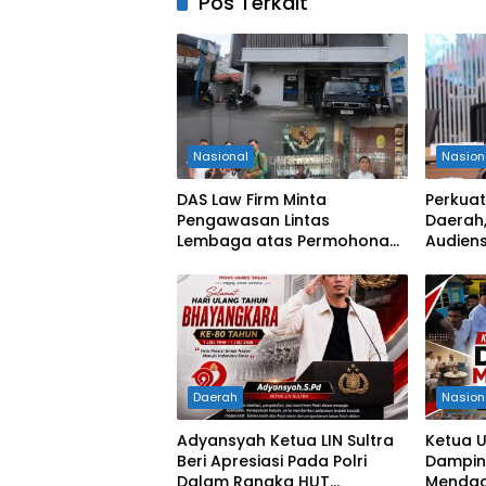
Pos Terkait
Nasional
Nasion
DAS Law Firm Minta
Perkuat
Pengawasan Lintas
Daerah,
Lembaga atas Permohonan
Audiens
Eksekusi Objek Sengketa di
Keseha
Pengadilan Negeri Jakarta
Selatan
Daerah
Nasion
Adyansyah Ketua LIN Sultra
Ketua 
Beri Apresiasi Pada Polri
Damping
Dalam Rangka HUT
Mendagr