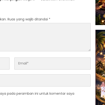
Perkuat Sinergi
Penghargaan Kemendagri,
m Rumah Layak Huni
Sultra Kategori Ke-II
solidasi Organisasi
kan.
Ruas yang wajib ditandai
*
saya pada peramban ini untuk komentar saya