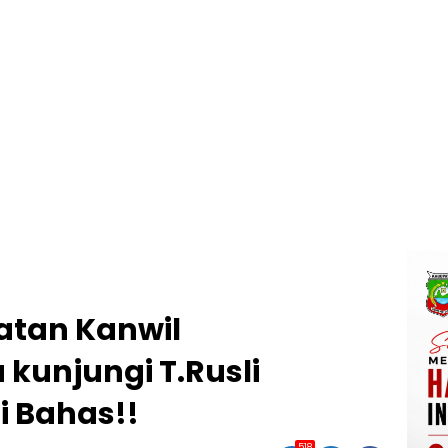
atan Kanwil
unjungi T.Rusli
i Bahas!!
518