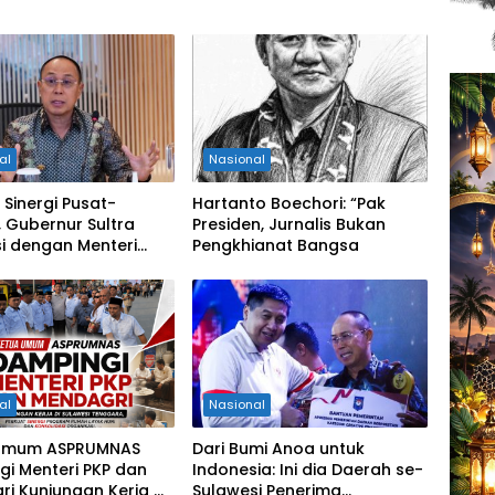
al
Nasional
 Sinergi Pusat-
Hartanto Boechori: “Pak
 Gubernur Sultra
Presiden, Jurnalis Bukan
i dengan Menteri
Pengkhianat Bangsa
tan RI
al
Nasional
Umum ASPRUMNAS
Dari Bumi Anoa untuk
i Menteri PKP dan
Indonesia: Ini dia Daerah se-
i Kunjungan Kerja di
Sulawesi Penerima