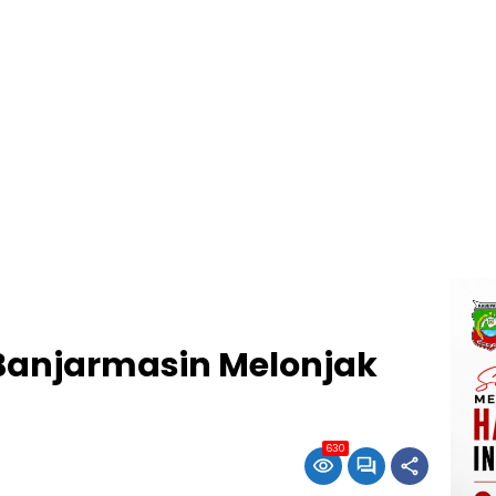
 Banjarmasin Melonjak
630