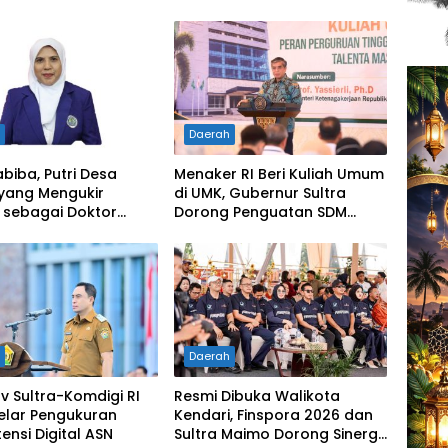
h
Daerah
abiba, Putri Desa
Menaker RI Beri Kuliah Umum
 yang Mengukir
di UMK, Gubernur Sultra
 sebagai Doktor
Dorong Penguatan SDM
a di Tanah
Hadapi Perubahan Dunia
rannya
Kerja
h
Daerah
 Sultra-Komdigi RI
Resmi Dibuka Walikota
elar Pengukuran
Kendari, Finspora 2026 dan
nsi Digital ASN
Sultra Maimo Dorong Sinergi