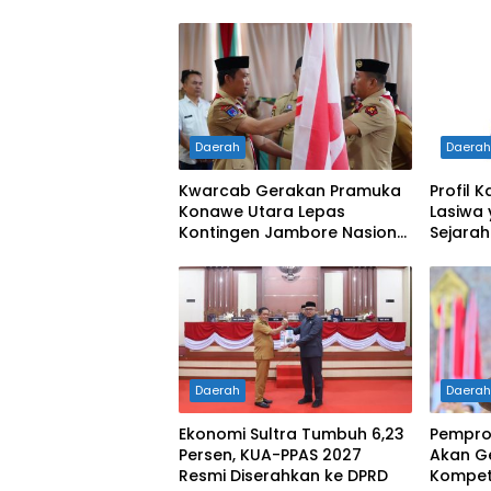
Daerah
Daera
Kwarcab Gerakan Pramuka
Profil K
Konawe Utara Lepas
Lasiwa
Kontingen Jambore Nasional
Sejarah
XII 2026, Bupati Ikbar:
Pertam
Tunjukkan Karakter Generasi
Kelahi
Muda Konut yang Disiplin
dan Berprestasi
Daerah
Daera
Ekonomi Sultra Tumbuh 6,23
Pemprov
Persen, KUA-PPAS 2027
Akan G
Resmi Diserahkan ke DPRD
Kompete