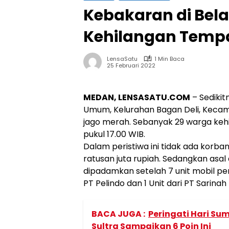
Kebakaran di Bel
Kehilangan Tempa
LensaSatu
1 Min Baca
25 Februari 2022
MEDAN, LENSASATU.COM
– Sedikit
Umum, Kelurahan Bagan Deli, Kecam
jago merah. Sebanyak 29 warga kehi
pukul 17.00 WIB.
Dalam peristiwa ini tidak ada korba
ratusan juta rupiah. Sedangkan asal a
dipadamkan setelah 7 unit mobil p
PT Pelindo dan 1 Unit dari PT Sarinah t
BACA JUGA :
Peringati Hari Su
Sultra Sampaikan 6 Poin Ini