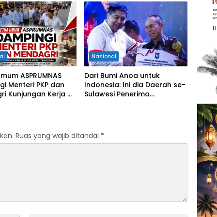
al
Nasional
Umum ASPRUMNAS
Dari Bumi Anoa untuk
i Menteri PKP dan
Indonesia: Ini dia Daerah se-
i Kunjungan Kerja di
Sulawesi Penerima
Perkuat Sinergi
Penghargaan Kemendagri,
m Rumah Layak Huni
Sultra Kategori Ke-II
solidasi Organisasi
kan.
Ruas yang wajib ditandai
*