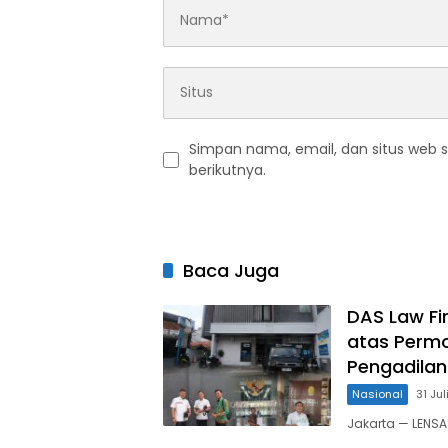
Simpan nama, email, dan situs web 
berikutnya.
Baca Juga
DAS Law F
atas Permo
Pengadilan
Nasional
31 Ju
Jakarta — LENS