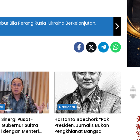
bur Bila Perang Rusia-Ukraina Berkelanjutan,
?
al
Nasional
 Sinergi Pusat-
Hartanto Boechori: “Pak
 Gubernur Sultra
Presiden, Jurnalis Bukan
i dengan Menteri
Pengkhianat Bangsa
tan RI