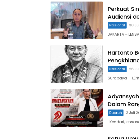
Perkuat Si
Audiensi d
Nasional
30 Ju
JAKARTA – LENSA
Hartanto Bo
Pengkhian
Nasional
26 Ju
Surabaya — LEN
Adyansyah K
Dalam Ran
Daerah
2 Juli 
Kendari,Lensasa
Ketua Umu