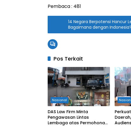
Pembaca :
481
14 Negara Berpotensi Hancur Le
Bagaimana dengan Indonesia
Pos Terkait
Nasional
Nasion
DAS Law Firm Minta
Perkuat
Pengawasan Lintas
Daerah,
Lembaga atas Permohonan
Audiens
Eksekusi Objek Sengketa di
Keseha