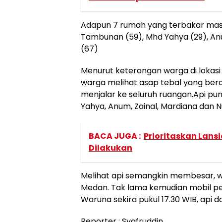
Adapun 7 rumah yang terbakar masi
Tambunan (59), Mhd Yahya (29), Anu
(67)
Menurut keterangan warga di lokasi
warga melihat asap tebal yang bera
menjalar ke seluruh ruangan.Api p
Yahya, Anum, Zainal, Mardiana dan N
BACA JUGA :
Prioritaskan Lans
Dilakukan
Melihat api semangkin membesar,
Medan. Tak lama kemudian mobil p
Waruna sekira pukul 17.30 WIB, api 
Reporter : Syafruddin