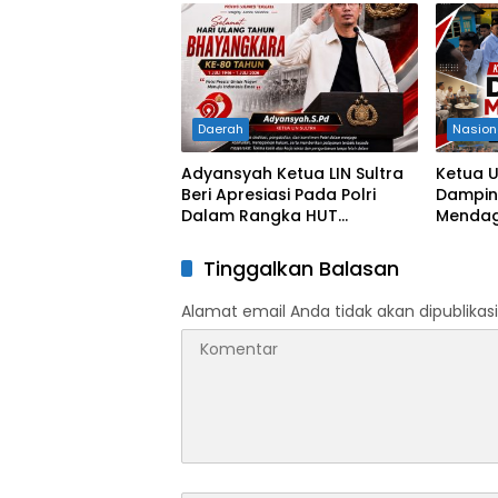
Pengadilan Negeri Jakarta
Selatan
Daerah
Nasion
Adyansyah Ketua LIN Sultra
Ketua 
Beri Apresiasi Pada Polri
Damping
Dalam Rangka HUT
Mendagr
Bhayangkara Ke-80 Tahun
Sultra 
Progra
Tinggalkan Balasan
dan Kon
Alamat email Anda tidak akan dipublikasi