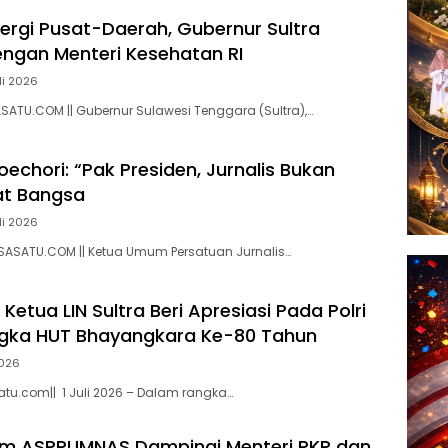
nergi Pusat-Daerah, Gubernur Sultra
engan Menteri Kesehatan RI
li 2026
SATU.COM || Gubernur Sulawesi Tenggara (Sultra),…
echori: “Pak Presiden, Jurnalis Bukan
at Bangsa
li 2026
SASATU.COM || Ketua Umum Persatuan Jurnalis…
etua LIN Sultra Beri Apresiasi Pada Polri
gka HUT Bhayangkara Ke-80 Tahun
2026
tu.com|| 1 Juli 2026 – Dalam rangka…
m ASPRUMNAS Dampingi Menteri PKP dan