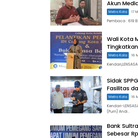
Akun Media 
Metro Kota
17 
Pembaca : 619 B
Wali Kota M
Tingkatkan
Metro Kota
16 
Kendari,LENSASA
Sidak SPPG
Fasilitas 
Metro Kota
16 
Kendari-LENSASA
(Purn) Andi…
Bank Sultr
Sebesar Rp