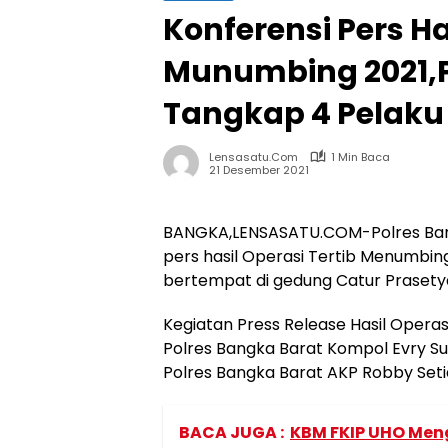
Konferensi Pers Ha
Munumbing 2021,P
Tangkap 4 Pelaku
Lensasatu.com
1 Min Baca
21 Desember 2021
BANGKA,LENSASATU.COM-Polres Ban
pers hasil Operasi Tertib Menumbin
bertempat di gedung Catur Prasetya 
Kegiatan Press Release Hasil Opera
Polres Bangka Barat Kompol Evry Sus
Polres Bangka Barat AKP Robby Seti
BACA JUGA :
KBM FKIP UHO Meng