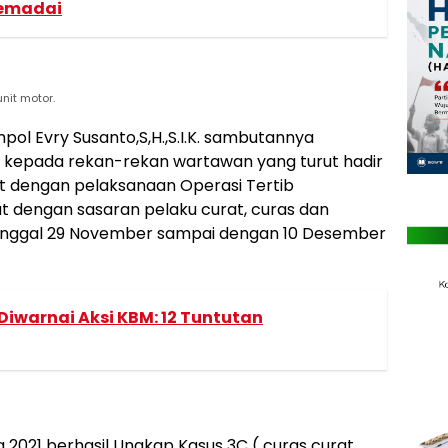
Memadai
nit motor.
ol Evry Susanto,S,H.,S.I.K. sambutannya
kepada rekan-rekan wartawan yang turut hadir
it dengan pelaksanaan Operasi Tertib
t dengan sasaran pelaku curat, curas dan
tanggal 29 November sampai dengan 10 Desember
Diwarnai Aksi KBM: 12 Tuntutan
 2021 berhasil Ungkap Kasus 3C ( curas curat