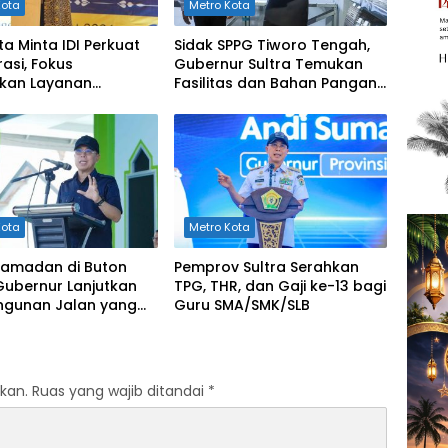
Kota
Metro Kota
ta Minta IDI Perkuat
Sidak SPPG Tiworo Tengah,
asi, Fokus
Gubernur Sultra Temukan
tkan Layanan
Fasilitas dan Bahan Pangan
an di Kendari
Tak Sesuai Standar
Kota
Metro Kota
 Ramadan di Buton
Pemprov Sultra Serahkan
Gubernur Lanjutkan
TPG, THR, dan Gaji ke-13 bagi
gunan Jalan yang
Guru SMA/SMK/SLB
erat di 2026
kan.
Ruas yang wajib ditandai
*