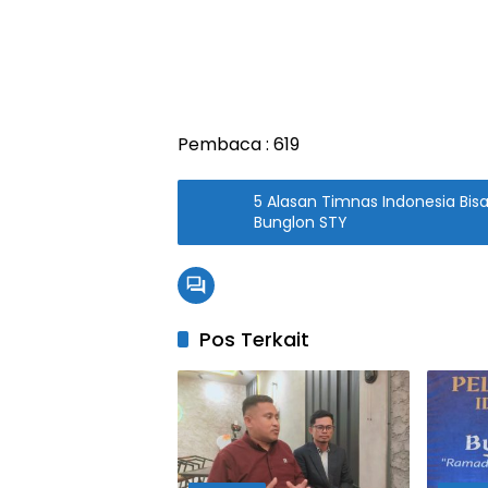
Pembaca :
619
5 Alasan Timnas Indonesia Bisa 
Bunglon STY
Pos Terkait