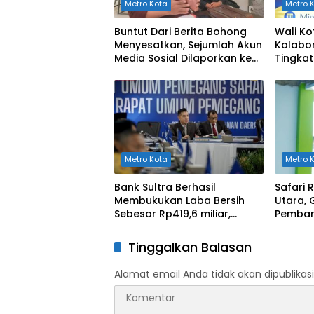
Metro Kota
Metro 
Buntut Dari Berita Bohong
Wali Ko
Menyesatkan, Sejumlah Akun
Kolabor
Media Sosial Dilaporkan ke
Tingka
Polda Sultra
Kesehat
Metro Kota
Metro 
Bank Sultra Berhasil
Safari
Membukukan Laba Bersih
Utara, 
Sebesar Rp419,6 miliar,
Pemban
Meningkat dibandingkan
Rusak B
Capaian Tahun 2024
Tinggalkan Balasan
Alamat email Anda tidak akan dipublikasi