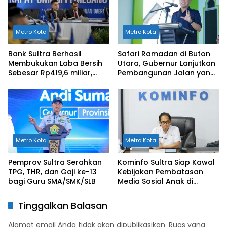
Metro Kota
Metro Kota
Bank Sultra Berhasil
Safari Ramadan di Buton
Membukukan Laba Bersih
Utara, Gubernur Lanjutkan
Sebesar Rp419,6 miliar,
Pembangunan Jalan yang
Meningkat dibandingkan
Rusak Berat di 2026
Capaian Tahun 2024
Metro Kota
Metro Kota
Pemprov Sultra Serahkan
Kominfo Sultra Siap Kawal
TPG, THR, dan Gaji ke-13
Kebijakan Pembatasan
bagi Guru SMA/SMK/SLB
Media Sosial Anak di
Bawah 16 Tahun
Tinggalkan Balasan
Alamat email Anda tidak akan dipublikasikan.
Ruas yang