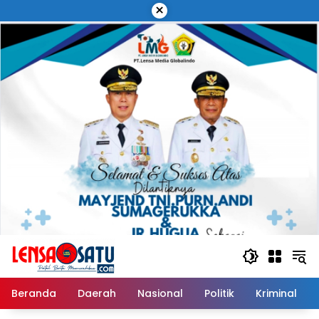
Langsung
×
ke
konten
Beranda
Daerah
Nasional
Politik
Kriminal