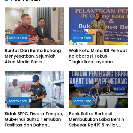
Metro Kota
Metro Kota
Buntut Dari Berita Bohong
Wali Kota Minta IDI Perkuat
Menyesatkan, Sejumlah
Kolaborasi, Fokus
Akun Media Sosial
Tingkatkan Layanan
Dilaporkan ke Polda Sultra
Kesehatan di Kendari
Metro Kota
Metro Kota
Sidak SPPG Tiworo Tengah,
Bank Sultra Berhasil
Gubernur Sultra Temukan
Membukukan Laba Bersih
Fasilitas dan Bahan
Sebesar Rp419,6 miliar,
Pangan Tak Sesuai
Meningkat dibandingkan