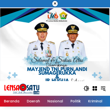
Langsung
×
ke
konten
Beranda
Daerah
Nasional
Politik
Kriminal