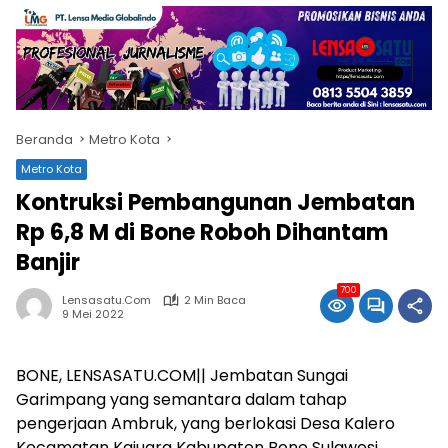
Beranda
Metro Kota
Metro Kota
Kontruksi Pembangunan Jembatan
Rp 6,8 M di Bone Roboh Dihantam
Banjir
700
Lensasatu.com
2 Min Baca
9 Mei 2022
BONE, LENSASATU.COM|| Jembatan Sungai
Garimpang yang semantara dalam tahap
pengerjaan Ambruk, yang berlokasi Desa Kalero
Kecamatan Kajuara Kabupaten Bone Sulawesi