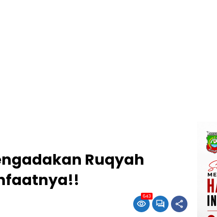
Mengadakan Ruqyah
anfaatnya!!
643