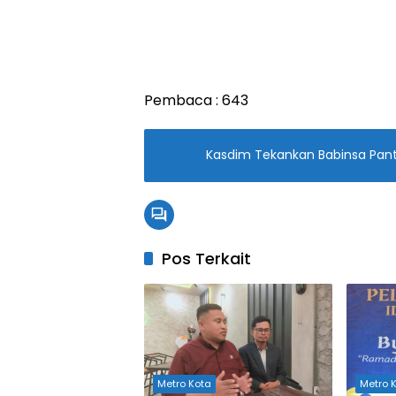
Pembaca :
643
Kasdim Tekankan Babinsa Pan
Pos Terkait
Metro Kota
Metro 