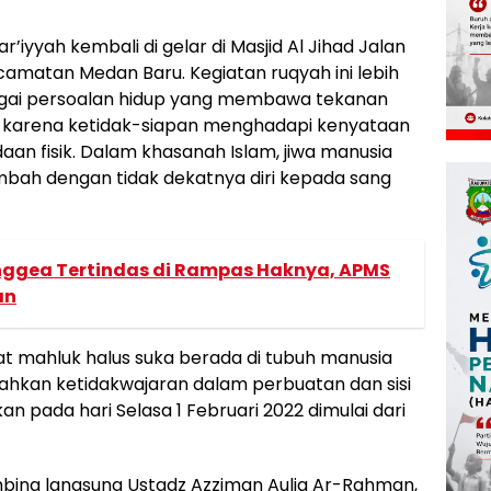
yyah kembali di gelar di Masjid Al Jihad Jalan
camatan Medan Baru. Kegiatan ruqyah ini lebih
agai persoalan hidup yang membawa tekanan
a karena ketidak-siapan menghadapi kenyataan
an fisik. Dalam khasanah Islam, jiwa manusia
ambah dengan tidak dekatnya diri kepada sang
ggea Tertindas di Rampas Haknya, APMS
an
at mahluk halus suka berada di tubuh manusia
hkan ketidakwajaran dalam perbuatan dan sisi
kan pada hari Selasa 1 Februari 2022 dimulai dari
imbing langsung Ustadz Azziman Aulia Ar-Rahman,