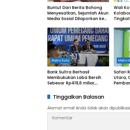
Buntut Dari Berita Bohong
Wali Ko
Menyesatkan, Sejumlah Akun
Kolabor
Media Sosial Dilaporkan ke
Tingka
Polda Sultra
Kesehat
Metro Kota
Metro 
Bank Sultra Berhasil
Safari
Membukukan Laba Bersih
Utara, 
Sebesar Rp419,6 miliar,
Pemban
Meningkat dibandingkan
Rusak B
Capaian Tahun 2024
Tinggalkan Balasan
Alamat email Anda tidak akan dipublikasi