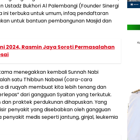
 Ustadz Bukhori Al Palembangi (Founder Sinergi
a ini terbuka untuk umum, infaq pendaftaran
nakan untuk bantuan pembangunan Masjid dan
Juni 2024, Rasmin Jaya Soroti Permasalahan
esai
h utama menegakkan kembali Sunnah Nabi
 salah satu Thibbun Nabawi (cara-cara
a di ruqyah membuat kita lebih tenang dan
rlepas” dari gangguan Syaitan yang terkutuk.
n dan praktek perdukunan dihapuskan. Yang
isir penyakit yang disebabkan oleh gangguan
penyakit medis seperti jantung, ginjal, leukemia