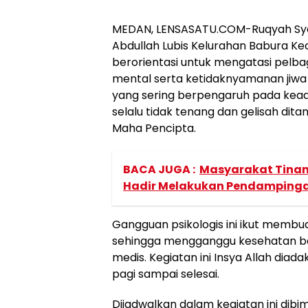
MEDAN, LENSASATU.COM-Ruqyah Syar’i
Abdullah Lubis Kelurahan Babura Ke
berorientasi untuk mengatasi pelb
mental serta ketidaknyamanan jiw
yang sering berpengaruh pada keada
selalu tidak tenang dan gelisah dit
Maha Pencipta.
BACA JUGA :
Masyarakat Tinan
Hadir Melakukan Pendamping
Gangguan psikologis ini ikut membu
sehingga mengganggu kesehatan ba
medis. Kegiatan ini Insya Allah diada
pagi sampai selesai.
Dijadwalkan dalam kegiatan ini dib