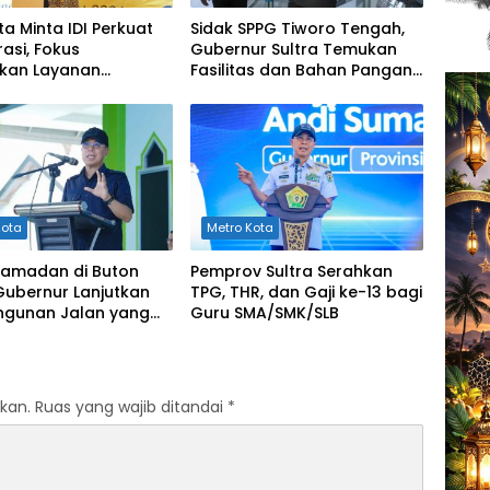
ta Minta IDI Perkuat
Sidak SPPG Tiworo Tengah,
asi, Fokus
Gubernur Sultra Temukan
tkan Layanan
Fasilitas dan Bahan Pangan
an di Kendari
Tak Sesuai Standar
Kota
Metro Kota
 Ramadan di Buton
Pemprov Sultra Serahkan
Gubernur Lanjutkan
TPG, THR, dan Gaji ke-13 bagi
gunan Jalan yang
Guru SMA/SMK/SLB
erat di 2026
kan.
Ruas yang wajib ditandai
*