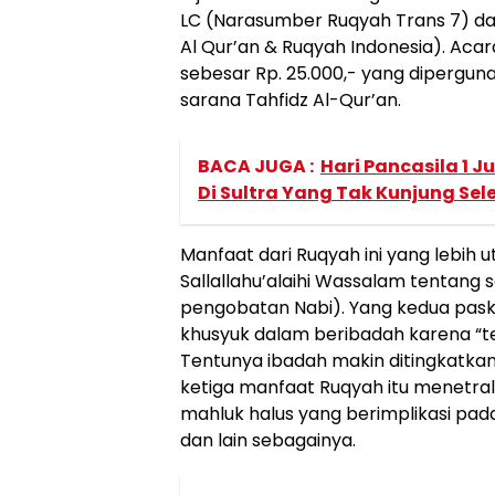
LC (Narasumber Ruqyah Trans 7) dan
Al Qur’an & Ruqyah Indonesia). Acar
sebesar Rp. 25.000,- yang dipergu
sarana Tahfidz Al-Qur’an.
BACA JUGA :
Hari Pancasila 1 
Di Sultra Yang Tak Kunjung Sel
Manfaat dari Ruqyah ini yang lebi
Sallallahu’alaihi Wassalam tentang
pengobatan Nabi). Yang kedua pask
khusyuk dalam beribadah karena “te
Tentunya ibadah makin ditingkatka
ketiga manfaat Ruqyah itu menetral
mahluk halus yang berimplikasi pada 
dan lain sebagainya.