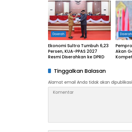
Tunjukkan Karakter Generasi
Kelahi
Muda Konut yang Disiplin
dan Berprestasi
Daerah
Daera
Ekonomi Sultra Tumbuh 6,23
Pemprov
Persen, KUA-PPAS 2027
Akan G
Resmi Diserahkan ke DPRD
Kompete
Tinggalkan Balasan
Alamat email Anda tidak akan dipublikasi