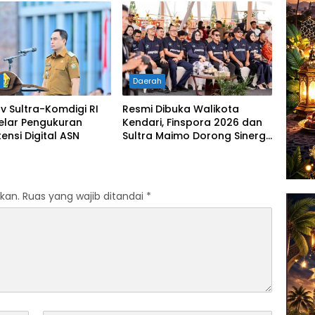
rannya
Kerja
h
Daerah
 Sultra-Komdigi RI
Resmi Dibuka Walikota
elar Pengukuran
Kendari, Finspora 2026 dan
nsi Digital ASN
Sultra Maimo Dorong Sinergi
Ekonomi serta Sportivitas
Industri Keuangan
kan.
Ruas yang wajib ditandai
*