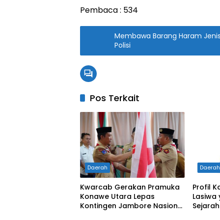
Pembaca :
534
Membawa Barang Haram Jenis
Polisi
Pos Terkait
Daerah
Daera
Kwarcab Gerakan Pramuka
Profil K
Konawe Utara Lepas
Lasiwa
Kontingen Jambore Nasional
Sejarah
XII 2026, Bupati Ikbar:
Pertam