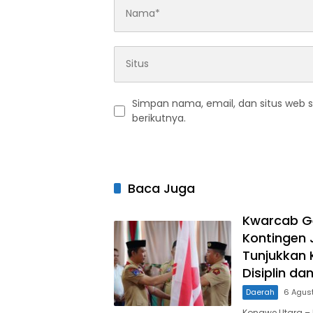
Simpan nama, email, dan situs web 
berikutnya.
Baca Juga
Kwarcab G
Kontingen J
Tunjukkan 
Disiplin da
Daerah
6 Agus
Konawe Utara – 