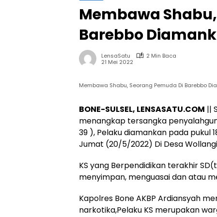
Membawa Shabu, 
Barebbo Diamanka
LensaSatu
2 Min Baca
21 Mei 2022
Membawa Shabu, Seorang Pemuda Di Barebbo Dia
BONE-SULSEL, LENSASATU.COM
|| 
menangkap tersangka penyalahgunaan
39 ), Pelaku diamankan pada pukul 18
Jumat (20/5/2022) Di Desa Wollan
KS yang Berpendidikan terakhir SD(t
menyimpan, menguasai dan atau men
Kapolres Bone AKBP Ardiansyah me
narkotika,Pelaku KS merupakan war