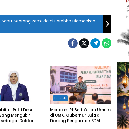
 Sabu, Seorang Pemuda di Barebbo Diamankan
h
Daerah
abiba, Putri Desa
Menaker RI Beri Kuliah Umum
 yang Mengukir
di UMK, Gubernur Sultra
 sebagai Doktor
Dorong Penguatan SDM
a di Tanah
Hadapi Perubahan Dunia