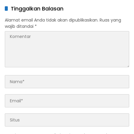
di Sultra Perkuat Sinergi
Penghargaan Kemendagri,
Program Rumah Layak Huni
Sultra Kategori Ke-II
Tinggalkan Balasan
dan Konsolidasi Organisasi
Alamat email Anda tidak akan dipublikasikan.
Ruas yang
wajib ditandai
*