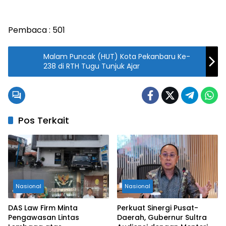
Pembaca :
501
Malam Puncak (HUT) Kota Pekanbaru Ke-
238 di RTH Tugu Tunjuk Ajar
Pos Terkait
Nasional
Nasional
DAS Law Firm Minta
Perkuat Sinergi Pusat-
Pengawasan Lintas
Daerah, Gubernur Sultra