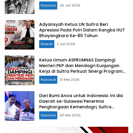
Nasional
26 Juli 2026
Adyansyah Ketua LIN Sultra Beri
Apresiasi Pada Polri Dalam Rangka HUT
Bhayangkara Ke-80 Tahun
Daerah
2 Juli 2026
Ketua Umum ASPRUMNAS Dampingi
Menteri PKP dan Mendagri Kunjungan
Kerja di Sultra Perkuat Sinergi Program
Rumah Layak Huni dan Konsolidasi
Nasional
31 Mei 2026
Organisasi
Dari Bumi Anoa untuk Indonesia: Ini dia
Daerah se-Sulawesi Penerima
Penghargaan Kemendagri, Sultra
Kategori Ke-II
Nasional
30 Mei 2026