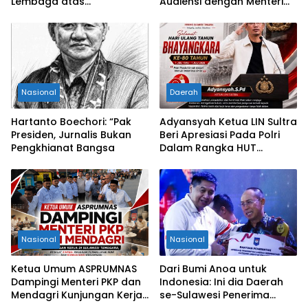
Lembaga atas
Audiensi dengan Menteri
Permohonan Eksekusi
Kesehatan RI
Objek Sengketa di
Pengadilan Negeri Jakarta
Selatan
Nasional
Daerah
Hartanto Boechori: “Pak
Adyansyah Ketua LIN Sultra
Presiden, Jurnalis Bukan
Beri Apresiasi Pada Polri
Pengkhianat Bangsa
Dalam Rangka HUT
Bhayangkara Ke-80 Tahun
Nasional
Nasional
Ketua Umum ASPRUMNAS
Dari Bumi Anoa untuk
Dampingi Menteri PKP dan
Indonesia: Ini dia Daerah
Mendagri Kunjungan Kerja
se-Sulawesi Penerima