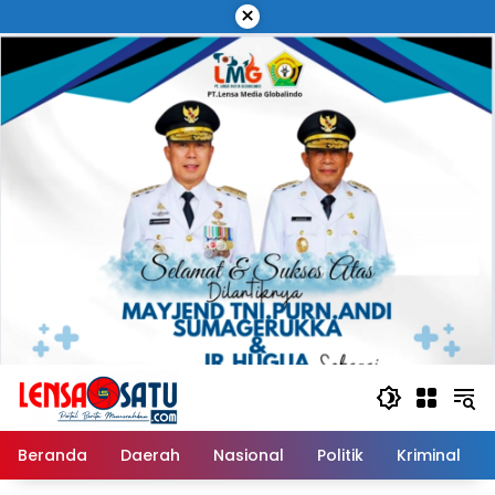
Langsung
×
ke
konten
Beranda
Daerah
Nasional
Politik
Kriminal