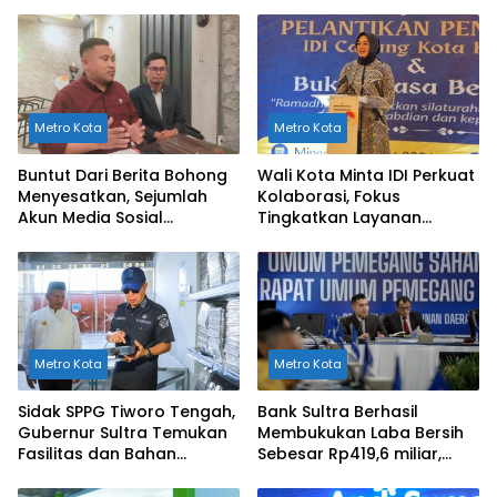
Metro Kota
Metro Kota
Buntut Dari Berita Bohong
Wali Kota Minta IDI Perkuat
Menyesatkan, Sejumlah
Kolaborasi, Fokus
Akun Media Sosial
Tingkatkan Layanan
Dilaporkan ke Polda Sultra
Kesehatan di Kendari
Metro Kota
Metro Kota
Sidak SPPG Tiworo Tengah,
Bank Sultra Berhasil
Gubernur Sultra Temukan
Membukukan Laba Bersih
Fasilitas dan Bahan
Sebesar Rp419,6 miliar,
Pangan Tak Sesuai
Meningkat dibandingkan
Standar
Capaian Tahun 2024