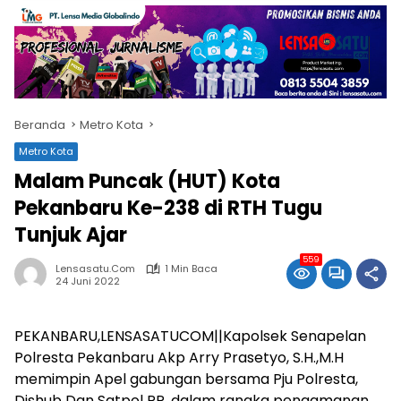
Beranda
Metro Kota
Metro Kota
Malam Puncak (HUT) Kota
Pekanbaru Ke-238 di RTH Tugu
Tunjuk Ajar
559
Lensasatu.com
1 Min Baca
24 Juni 2022
PEKANBARU,LENSASATUCOM||Kapolsek Senapelan
Polresta Pekanbaru Akp Arry Prasetyo, S.H.,M.H
memimpin Apel gabungan bersama Pju Polresta,
Dishub Dan Satpol PP. dalam rangka pengamanan