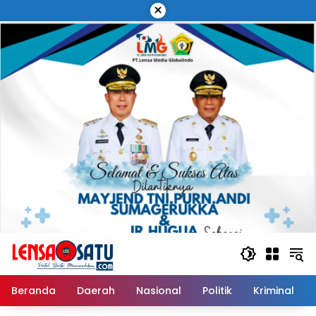
Langsung
×
ke
konten
Beranda
Daerah
Nasional
Politik
Kriminal