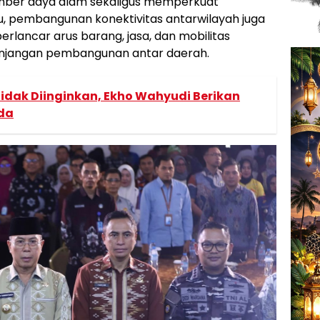
umber daya alam sekaligus memperkuat
tu, pembangunan konektivitas antarwilayah juga
rlancar arus barang, jasa, dan mobilitas
njangan pembangunan antar daerah.
Tidak Diinginkan, Ekho Wahyudi Berikan
mda