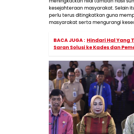
meningkatkan nilai tambah hasil s
kesejahteraan masyarakat. Selain i
perlu terus ditingkatkan guna mempe
masyarakat serta mengurangi kese
BACA JUGA :
Hindari Hal Yang 
Saran Solusi ke Kades dan Pe