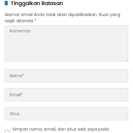
Ikbar: Tunjukkan Karakter
Kelahirannya
Tinggalkan Balasan
Generasi Muda Konut yang
Disiplin dan Berprestasi
Alamat email Anda tidak akan dipublikasikan.
Ruas yang
wajib ditandai
*
Simpan nama, email, dan situs web saya pada