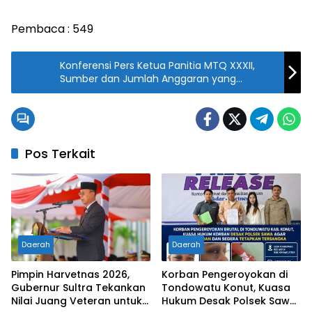
Pembaca :
549
Konferensi Pers Ketua Panitia MTQ XXXII,
Sumber dan Jumlah Anggaran yang
Dialokasikan
Pos Terkait
Daerah
Daerah
Pimpin Harvetnas 2026,
Korban Pengeroyokan di
Gubernur Sultra Tekankan
Tondowatu Konut, Kuasa
Nilai Juang Veteran untuk
Hukum Desak Polsek Sawa