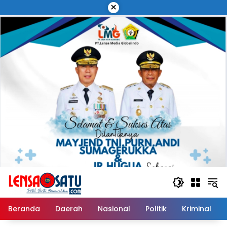
Langsung
×
ke
konten
Beranda
Daerah
Nasional
Politik
Kriminal