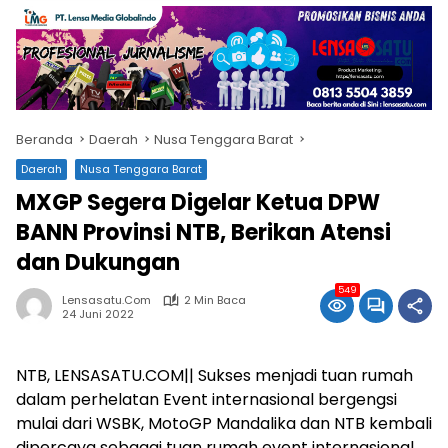
Beranda
Daerah
Nusa Tenggara Barat
Daerah
Nusa Tenggara Barat
MXGP Segera Digelar Ketua DPW
BANN Provinsi NTB, Berikan Atensi
dan Dukungan
549
Lensasatu.com
2 Min Baca
24 Juni 2022
NTB, LENSASATU.COM|| Sukses menjadi tuan rumah
dalam perhelatan Event internasional bergengsi
mulai dari WSBK, MotoGP Mandalika dan NTB kembali
dipercaya sebagai tuan rumah event internasional