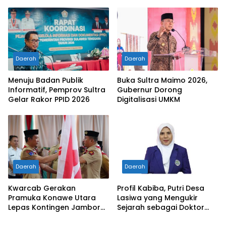
Generasi Penerus
Transparan dan Segera
Tetapkan Tersangka
Daerah
Daerah
Menuju Badan Publik
Buka Sultra Maimo 2026,
Informatif, Pemprov Sultra
Gubernur Dorong
Gelar Rakor PPID 2026
Digitalisasi UMKM
Daerah
Daerah
Kwarcab Gerakan
Profil Kabiba, Putri Desa
Pramuka Konawe Utara
Lasiwa yang Mengukir
Lepas Kontingen Jambore
Sejarah sebagai Doktor
Nasional XII 2026, Bupati
Pertama di Tanah