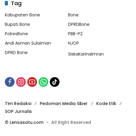
Tag
Kabupaten Bone
Bone
Bupati Bone
DPRDBone
PolresBone
PBB-P2
Andi Asman Sulaiman
NJOP
DPRD Bone
SiskaKarinaImran
Tim Redaksi
Pedoman Media Siber
Kode Etik
SOP Jurnalis
© Lensasatu.com
-
All Right Reserved