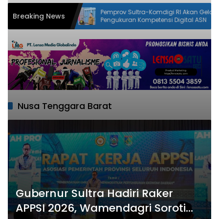
ra-Komdigi RI Akan Gelar
Resmi Dibuka Walikota Kendari, Fi
Breaking News
ompetensi Digital ASN
2026 dan Sultra Maimo Dorong Si
Ekonomi serta Sportivitas Industri
Keuangan
Nusa Tenggara Barat
Gubernur Sultra Hadiri Raker
APPSI 2026, Wamendagri Soroti