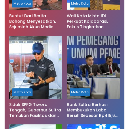
Metro Kota
Metro Kota
Buntut Dari Berita
Wali Kota Minta IDI
Bohong Menyesatkan,
Perkuat Kolaborasi,
Sejumlah Akun Media
Fokus Tingkatkan
Sosial Dilaporkan ke
Layanan Kesehatan di
Polda Sultra
Kendari
Metro Kota
Metro Kota
Sidak SPPG Tiworo
Bank Sultra Berhasil
Tengah, Gubernur Sultra
Membukukan Laba
Temukan Fasilitas dan
Bersih Sebesar Rp419,6
Bahan Pangan Tak
miliar, Meningkat
Sesuai Standar
dibandingkan Capaian