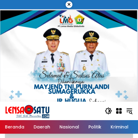
Langsung
×
ke
konten
Daerah
Beranda
Daerah
Nasional
Politik
Kriminal