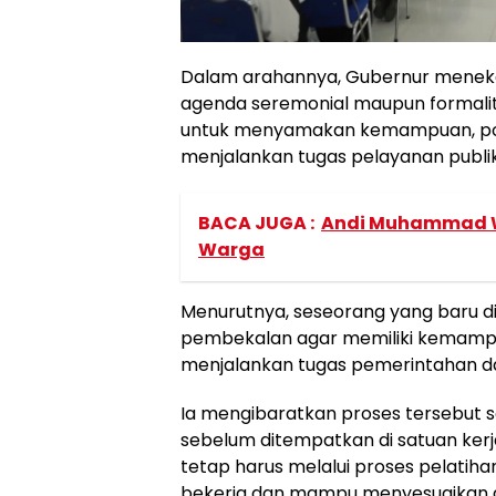
Dalam arahannya, Gubernur meneka
agenda seremonial maupun formalit
untuk menyamakan kemampuan, pola p
menjalankan tugas pelayanan publik
BACA JUGA :
Andi Muhammad Wa
Warga
Menurutnya, seseorang yang baru 
pembekalan agar memiliki kemamp
menjalankan tugas pemerintahan d
Ia mengibaratkan proses tersebut sep
sebelum ditempatkan di satuan kerja
tetap harus melalui proses pelat
bekerja dan mampu menyesuaikan di