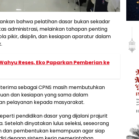
nkan bahwa pelatihan dasar bukan sekadar
as administrasi, melainkan tahapan penting
ikir, disiplin, dan kesiapan aparatur dalam
.
hyu Reses, Eko Paparkan Pemberian ke
diterima sebagai CPNS masih membutuhkan
uan dan kesiapan yang sama dalam
an pelayanan kepada masyarakat.
erti pendidikan dasar yang dijalani prajurit
. Setelah dinyatakan lulus seleksi, seseorang
ihan dan pembentukan kemampuan agar siap
ri dengan sistem kerja pemerintahan.