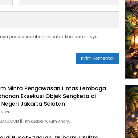
saya pada peramban ini untuk komentar saya
irm Minta Pengawasan Lintas Lembaga
honan Eksekusi Objek Sengketa di
 Negeri Jakarta Selatan
li 2026
ASATU.COM || Tim kuasa hukum Andry…
nergi Pusat-Daerah, Gubernur Sultra