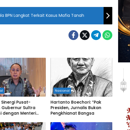
ala BPN Langkat Terkait Kasus Mafia Tanah
al
Nasional
 Sinergi Pusat-
Hartanto Boechori: “Pak
 Gubernur Sultra
Presiden, Jurnalis Bukan
i dengan Menteri
Pengkhianat Bangsa
tan RI