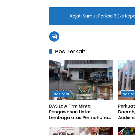
Kejati Sumut Periksa 3 Eks Kep
Pos Terkait
Nasional
Nasion
DAS Law Firm Minta
Perkuat
Pengawasan Lintas
Daerah,
Lembaga atas Permohonan
Audiens
Eksekusi Objek Sengketa di
Keseha
Pengadilan Negeri Jakarta
Selatan