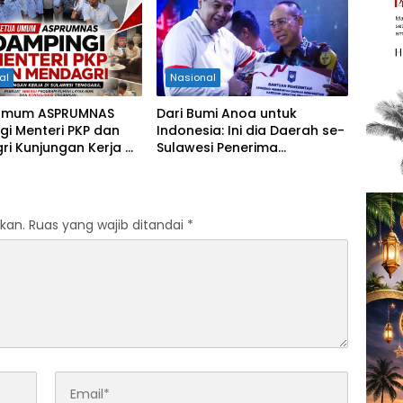
al
Nasional
Umum ASPRUMNAS
Dari Bumi Anoa untuk
i Menteri PKP dan
Indonesia: Ini dia Daerah se-
i Kunjungan Kerja di
Sulawesi Penerima
Perkuat Sinergi
Penghargaan Kemendagri,
m Rumah Layak Huni
Sultra Kategori Ke-II
solidasi Organisasi
kan.
Ruas yang wajib ditandai
*