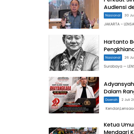
Audiensi d
Nasional
30 Ju
JAKARTA – LENSA
Hartanto Bo
Pengkhian
Nasional
26 Ju
Surabaya — LEN
Adyansyah K
Dalam Ran
Daerah
2 Juli 
Kendari,Lensasa
Ketua Umu
Mendagri Ku