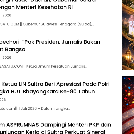
engan Menteri Kesehatan RI
li 2026
SATU.COM || Gubernur Sulawesi Tenggara (Sultra),…
echori: “Pak Presiden, Jurnalis Bukan
at Bangsa
li 2026
SASATU.COM || Ketua Umum Persatuan Jurnalis…
etua LIN Sultra Beri Apresiasi Pada Polri
gka HUT Bhayangkara Ke-80 Tahun
2026
tu.com|| 1 Juli 2026 – Dalam rangka…
m ASPRUMNAS Dampingi Menteri PKP dan
njungan Kerja di Sultra Perkuat Sinergi