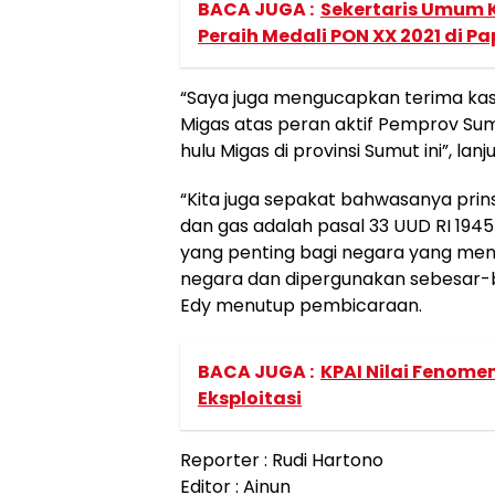
BACA JUGA :
Sekertaris Umum 
Peraih Medali PON XX 2021 di P
“Saya juga mengucapkan terima kas
Migas atas peran aktif Pemprov S
hulu Migas di provinsi Sumut ini”, lanj
“Kita juga sepakat bahwasanya pri
dan gas adalah pasal 33 UUD RI 194
yang penting bagi negara yang meng
negara dan dipergunakan sebesar-
Edy menutup pembicaraan.
BACA JUGA :
KPAI Nilai Fenome
Eksploitasi
Reporter : Rudi Hartono
Editor : Ainun