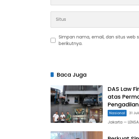
Simpan nama, email, dan situs web 
berikutnya.
Baca Juga
DAS Law F
atas Permo
Pengadilan
Nasional
31 Ju
Jakarta — LENS
Perkuat Si