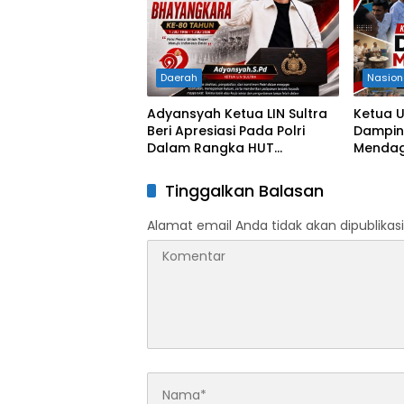
Daerah
Nasion
Adyansyah Ketua LIN Sultra
Ketua 
Beri Apresiasi Pada Polri
Damping
Dalam Rangka HUT
Mendagr
Bhayangkara Ke-80 Tahun
Sultra 
Progra
Tinggalkan Balasan
dan Kon
Alamat email Anda tidak akan dipublikasi