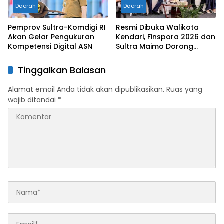
Daerah
Daerah
Pemprov Sultra-Komdigi RI
Resmi Dibuka Walikota
Akan Gelar Pengukuran
Kendari, Finspora 2026 dan
Kompetensi Digital ASN
Sultra Maimo Dorong
Sinergi Ekonomi serta
Sportivitas Industri
Tinggalkan Balasan
Keuangan
Alamat email Anda tidak akan dipublikasikan.
Ruas yang
wajib ditandai
*