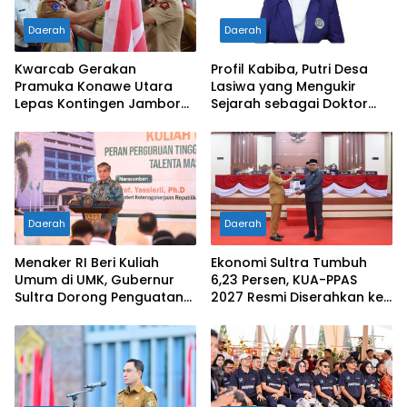
Daerah
Daerah
Kwarcab Gerakan
Profil Kabiba, Putri Desa
Pramuka Konawe Utara
Lasiwa yang Mengukir
Lepas Kontingen Jambore
Sejarah sebagai Doktor
Nasional XII 2026, Bupati
Pertama di Tanah
Ikbar: Tunjukkan Karakter
Kelahirannya
Generasi Muda Konut yang
Disiplin dan Berprestasi
Daerah
Daerah
Menaker RI Beri Kuliah
Ekonomi Sultra Tumbuh
Umum di UMK, Gubernur
6,23 Persen, KUA-PPAS
Sultra Dorong Penguatan
2027 Resmi Diserahkan ke
SDM Hadapi Perubahan
DPRD
Dunia Kerja