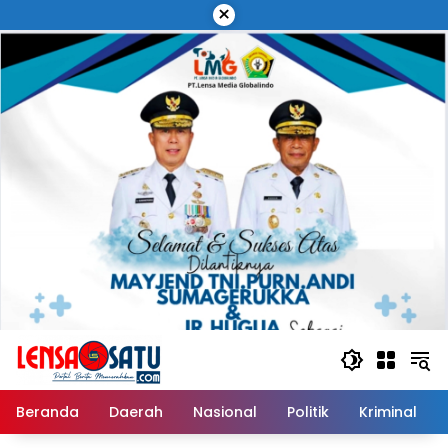
Langsung
×
ke
konten
Beranda
Daerah
Nasional
Politik
Kriminal