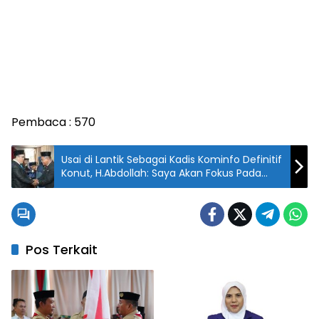
Pembaca :
570
Usai di Lantik Sebagai Kadis Kominfo Definitif
Konut, H.Abdollah: Saya Akan Fokus Pada
Peningkatan Blank Spot
Pos Terkait