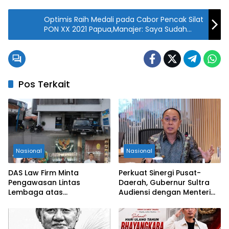
Optimis Raih Medali pada Cabor Pencak Silat
PON XX 2021 Papua,Manajer: Saya Sudah
Yakin
Pos Terkait
Nasional
Nasional
DAS Law Firm Minta
Perkuat Sinergi Pusat-
Pengawasan Lintas
Daerah, Gubernur Sultra
Lembaga atas
Audiensi dengan Menteri
Permohonan Eksekusi
Kesehatan RI
Objek Sengketa di
Pengadilan Negeri Jakarta