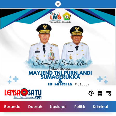
Langsung
×
ke
konten
Beranda
Daerah
Nasional
Politik
Kriminal