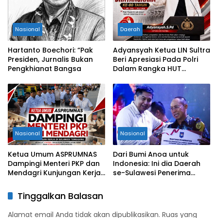
Selatan
Nasional
Daerah
Hartanto Boechori: “Pak
Adyansyah Ketua LIN Sultra
Presiden, Jurnalis Bukan
Beri Apresiasi Pada Polri
Pengkhianat Bangsa
Dalam Rangka HUT
Bhayangkara Ke-80 Tahun
Nasional
Nasional
Ketua Umum ASPRUMNAS
Dari Bumi Anoa untuk
Dampingi Menteri PKP dan
Indonesia: Ini dia Daerah
Mendagri Kunjungan Kerja
se-Sulawesi Penerima
di Sultra Perkuat Sinergi
Penghargaan Kemendagri,
Program Rumah Layak Huni
Sultra Kategori Ke-II
Tinggalkan Balasan
dan Konsolidasi Organisasi
Alamat email Anda tidak akan dipublikasikan.
Ruas yang