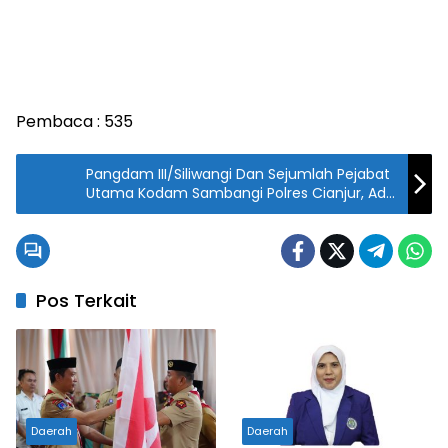
Pembaca :
535
Pangdam III/Siliwangi Dan Sejumlah Pejabat
Utama Kodam Sambangi Polres Cianjur, Ada
Apa?
Pos Terkait
Daerah
Daerah