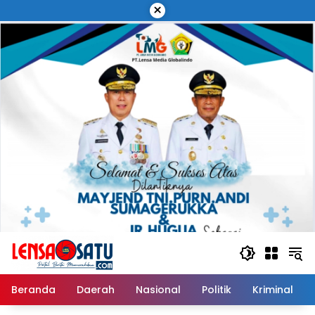
Langsung
×
ke
konten
Beranda
Daerah
Nasional
Politik
Kriminal