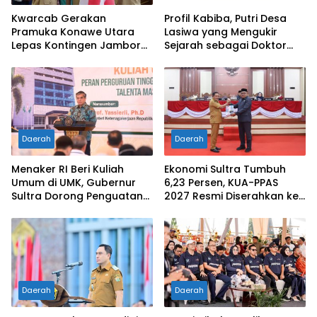
Kwarcab Gerakan
Profil Kabiba, Putri Desa
Pramuka Konawe Utara
Lasiwa yang Mengukir
Lepas Kontingen Jambore
Sejarah sebagai Doktor
Nasional XII 2026, Bupati
Pertama di Tanah
Ikbar: Tunjukkan Karakter
Kelahirannya
Generasi Muda Konut yang
Disiplin dan Berprestasi
Daerah
Daerah
Menaker RI Beri Kuliah
Ekonomi Sultra Tumbuh
Umum di UMK, Gubernur
6,23 Persen, KUA-PPAS
Sultra Dorong Penguatan
2027 Resmi Diserahkan ke
SDM Hadapi Perubahan
DPRD
Dunia Kerja
Daerah
Daerah