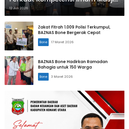
Lewat Seminar Internasional
12 Juli 2026
Tahsinul Qira’ah
Zakat Fitrah 1.009 Polisi Terkumpul,
BAZNAS Bone Bergerak Cepat
Bone
17 Maret 2026
BAZNAS Bone Hadirkan Ramadan
Bahagia untuk 150 Warga
Bone
3 Maret 2026