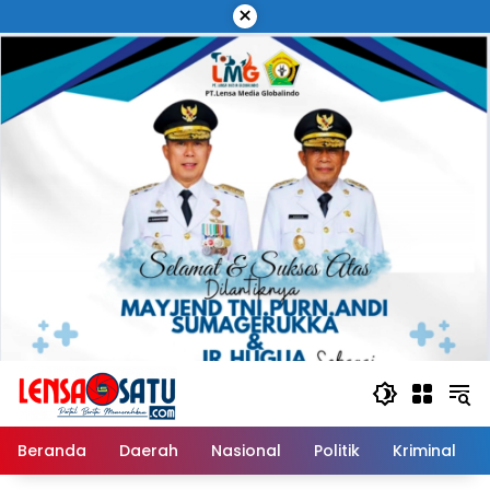
Langsung
×
ke
konten
Beranda
Daerah
Nasional
Politik
Kriminal