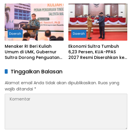
Nasional XII 2026, Bupati
Pertama di Tanah
Ikbar: Tunjukkan Karakter
Kelahirannya
Generasi Muda Konut yang
Disiplin dan Berprestasi
Daerah
Daerah
Menaker RI Beri Kuliah
Ekonomi Sultra Tumbuh
Umum di UMK, Gubernur
6,23 Persen, KUA-PPAS
Sultra Dorong Penguatan
2027 Resmi Diserahkan ke
SDM Hadapi Perubahan
DPRD
Dunia Kerja
Tinggalkan Balasan
Alamat email Anda tidak akan dipublikasikan.
Ruas yang
wajib ditandai
*