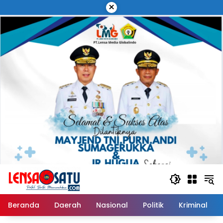
Langsung
×
ke
konten
Beranda
Daerah
Nasional
Politik
Kriminal