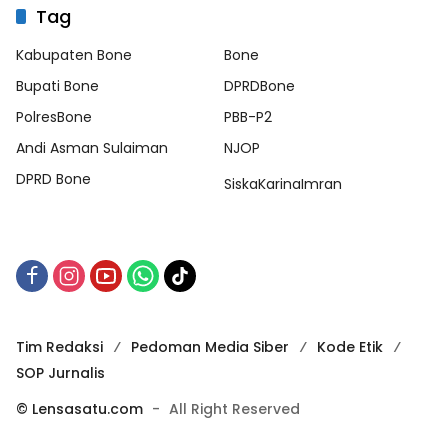
Tag
Kabupaten Bone
Bone
Bupati Bone
DPRDBone
PolresBone
PBB-P2
Andi Asman Sulaiman
NJOP
DPRD Bone
SiskaKarinaImran
Tim Redaksi
Pedoman Media Siber
Kode Etik
SOP Jurnalis
© Lensasatu.com
-
All Right Reserved