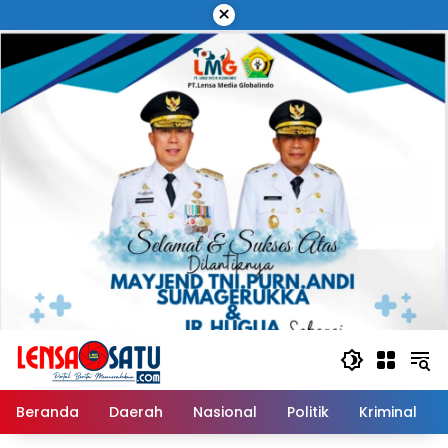
Langsung
×
ke
konten
Beranda
Daerah
Nasional
Politik
Kriminal