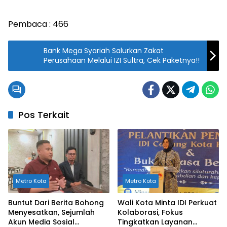
Pembaca :
466
Bank Mega Syariah Salurkan Zakat
Perusahaan Melalui IZI Sultra, Cek Paketnya!!
Pos Terkait
Metro Kota
Metro Kota
Buntut Dari Berita Bohong
Wali Kota Minta IDI Perkuat
Menyesatkan, Sejumlah
Kolaborasi, Fokus
Akun Media Sosial
Tingkatkan Layanan