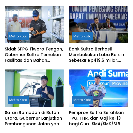
Dilaporkan ke Polda Sultra
Kesehatan di Kendari
Metro Kota
Metro Kota
Sidak SPPG Tiworo Tengah,
Bank Sultra Berhasil
Gubernur Sultra Temukan
Membukukan Laba Bersih
Fasilitas dan Bahan
Sebesar Rp419,6 miliar,
Pangan Tak Sesuai
Meningkat dibandingkan
Standar
Capaian Tahun 2024
Metro Kota
Metro Kota
Safari Ramadan di Buton
Pemprov Sultra Serahkan
Utara, Gubernur Lanjutkan
TPG, THR, dan Gaji ke-13
Pembangunan Jalan yang
bagi Guru SMA/SMK/SLB
Rusak Berat di 2026