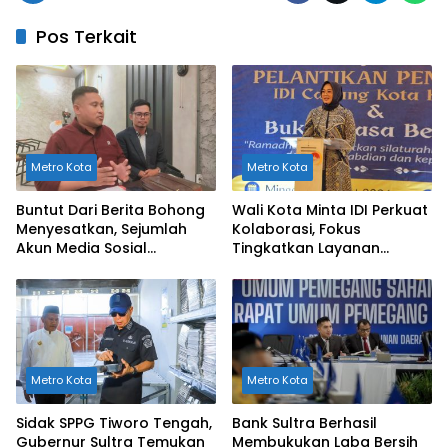
Pos Terkait
Metro Kota
Metro Kota
Buntut Dari Berita Bohong
Wali Kota Minta IDI Perkuat
Menyesatkan, Sejumlah
Kolaborasi, Fokus
Akun Media Sosial
Tingkatkan Layanan
Dilaporkan ke Polda Sultra
Kesehatan di Kendari
Metro Kota
Metro Kota
Sidak SPPG Tiworo Tengah,
Bank Sultra Berhasil
Gubernur Sultra Temukan
Membukukan Laba Bersih