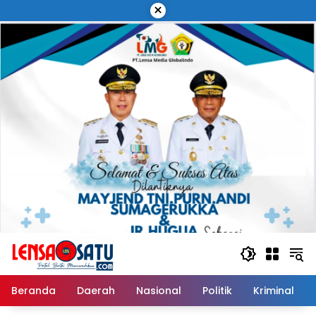
Langsung
×
ke
konten
Beranda
Daerah
Nasional
Politik
Kriminal