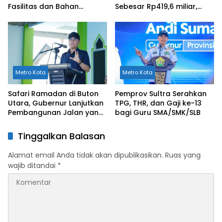
Fasilitas dan Bahan
Sebesar Rp419,6 miliar,
Pangan Tak Sesuai
Meningkat dibandingkan
Standar
Capaian Tahun 2024
Metro Kota
Metro Kota
Safari Ramadan di Buton
Pemprov Sultra Serahkan
Utara, Gubernur Lanjutkan
TPG, THR, dan Gaji ke-13
Pembangunan Jalan yang
bagi Guru SMA/SMK/SLB
Rusak Berat di 2026
Tinggalkan Balasan
Alamat email Anda tidak akan dipublikasikan.
Ruas yang
wajib ditandai
*