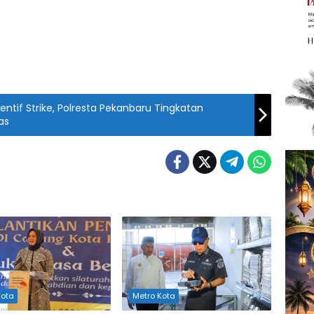
entif Strike, Polresta Pekanbaru Tingkatan
as
Kota
Metro Kota