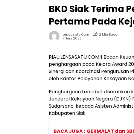
BKD Siak Terima 
Pertama Pada Kej
Lensasatu.com
2 Min Baca
7 Juni 2022
RIAU,LENSASATU.COM|| Badan Keuang
penghargaan pada Kejora Award 20
Sinergi dan Koordinasi Pengurusan 
oleh Kantor Pelayanan Kekayaan Ne
Penghargaan tersebut diserahkan la
Jenderal Kekayaan Negara (DJKN) R
Sudarsono, kepada Asisten Adminis
Kabupaten Siak.
BACA JUGA :
GERMALAT dan SBI