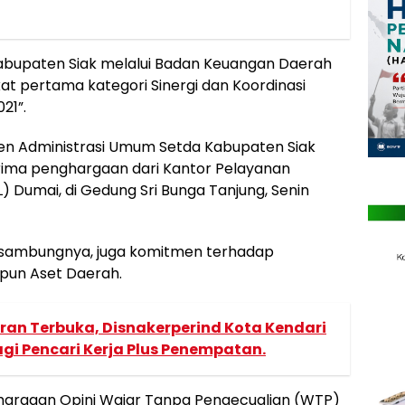
h Kabupaten Siak melalui Badan Keuangan Daerah
t pertama kategori Sinergi dan Koordinasi
21”.
ten Administrasi Umum Setda Kabupaten Siak
erima penghargaan dari Kantor Pelayanan
 Dumai, di Gedung Sri Bunga Tanjung, Senin
, sambungnya, juga komitmen terhadap
upun Aset Daerah.
an Terbuka, Disnakerperind Kota Kendari
agi Pencari Kerja Plus Penempatan.
ghargaan Opini Wajar Tanpa Pengecualian (WTP)