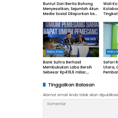
Buntut Dari Berita Bohong
Wali Ko
Menyesatkan, Sejumlah Akun
Kolabor
Media Sosial Dilaporkan ke
Tingka
Polda Sultra
Kesehat
Metro Kota
Metro 
Bank Sultra Berhasil
Safari
Membukukan Laba Bersih
Utara, 
Sebesar Rp419,6 miliar,
Pemban
Meningkat dibandingkan
Rusak B
Capaian Tahun 2024
Tinggalkan Balasan
Alamat email Anda tidak akan dipublikasi