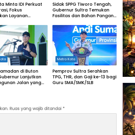
ta Minta IDI Perkuat
Sidak SPPG Tiworo Tengah,
asi, Fokus
Gubernur Sultra Temukan
tkan Layanan
Fasilitas dan Bahan Pangan
an di Kendari
Tak Sesuai Standar
Kota
Metro Kota
 Ramadan di Buton
Pemprov Sultra Serahkan
Gubernur Lanjutkan
TPG, THR, dan Gaji ke-13 bagi
gunan Jalan yang
Guru SMA/SMK/SLB
erat di 2026
kan.
Ruas yang wajib ditandai
*