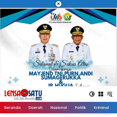
Langsung
×
ke
konten
Beranda
Daerah
Nasional
Politik
Kriminal