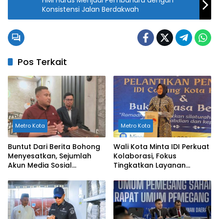
HMI Harus Menjadi Pembaharu dengan
Konsistensi Jalan Berdakwah
Pos Terkait
Metro Kota
Metro Kota
Buntut Dari Berita Bohong
Wali Kota Minta IDI Perkuat
Menyesatkan, Sejumlah
Kolaborasi, Fokus
Akun Media Sosial
Tingkatkan Layanan
Dilaporkan ke Polda Sultra
Kesehatan di Kendari