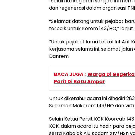
“Selain itu kegiatan sertijab ini mem
dan regenerasi dalam organisasi TN
“Selamat datang untuk pejabat baru
terbaik untuk Korem 143/HO,” lanjut 
“Untuk pejabat lama Letkol Inf Arif
kerjasama selama ini, selamat jalan
Danrem.
BACA JUGA :
Warga Di Gegerkan
Parit Di Batu Ampar
Untuk diketahui acara ini dihadiri 2
Sudirman Makorem 143/HO dan virtual 
Selain Ketua Persit KCK Koorcab 143
KCK, dalam acara itu hadir para pe
serta Kabalak Aju Kodam XIV/HSn ya