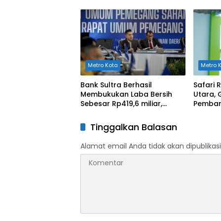
Polda Sultra
Kesehat
Metro Kota
Metro 
Bank Sultra Berhasil
Safari
Membukukan Laba Bersih
Utara, 
Sebesar Rp419,6 miliar,
Pemban
Meningkat dibandingkan
Rusak B
Capaian Tahun 2024
Tinggalkan Balasan
Alamat email Anda tidak akan dipublikasi