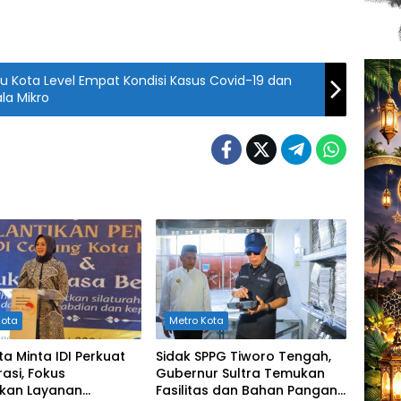
tu Kota Level Empat Kondisi Kasus Covid-19 dan
la Mikro
Kota
Metro Kota
ta Minta IDI Perkuat
Sidak SPPG Tiworo Tengah,
asi, Fokus
Gubernur Sultra Temukan
tkan Layanan
Fasilitas dan Bahan Pangan