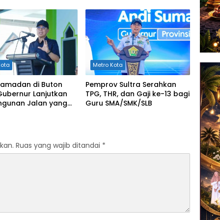
an di Kendari
Tak Sesuai Standar
Kota
Metro Kota
 Ramadan di Buton
Pemprov Sultra Serahkan
Gubernur Lanjutkan
TPG, THR, dan Gaji ke-13 bagi
gunan Jalan yang
Guru SMA/SMK/SLB
erat di 2026
kan.
Ruas yang wajib ditandai
*