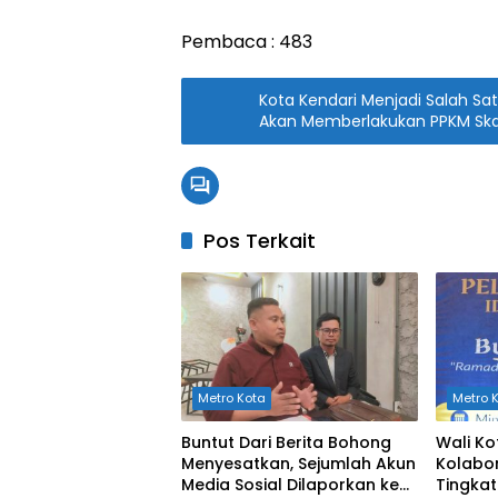
Pembaca :
483
Kota Kendari Menjadi Salah Sa
Akan Memberlakukan PPKM Ska
Pos Terkait
Metro Kota
Metro 
Buntut Dari Berita Bohong
Wali Ko
Menyesatkan, Sejumlah Akun
Kolabor
Media Sosial Dilaporkan ke
Tingka