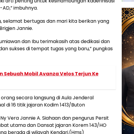
iliki arti penting untuk kesinambungan kaderinisasi
I-AD,” imbuhnya.
, selamat bertugas dan mari kita berikan yang
Brigjen Jannie.
 Kumiawan dan Ibu terimakasih atas dedikasi dan
 dan sukses di tempat tugas yang baru,” pungkas
 Sebuah Mobil Avanza Velos Terjun Ke
83 orang secara langsung di Aula Jenderal
di 16 titik jajaran Kodim 1413/Buton
 Ny Vera Jannie A. Siahaan dan pengurus Persit
jabat utama dan Dansat jajaran Korem 143/HO
ng berada di wilayah Kendari.(Hms)