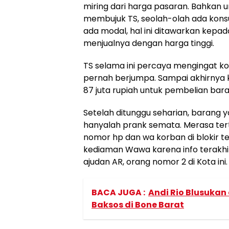
miring dari harga pasaran. Bahkan u
membujuk TS, seolah-olah ada konsu
ada modal, hal ini ditawarkan kepa
menjualnya dengan harga tinggi.
TS selama ini percaya mengingat ko
pernah berjumpa. Sampai akhirnya
87 juta rupiah untuk pembelian baran
Setelah ditunggu seharian, barang 
hanyalah prank semata. Merasa terti
nomor hp dan wa korban di blokir t
kediaman Wawa karena info terakh
ajudan AR, orang nomor 2 di Kota ini.
BACA JUGA :
Andi Rio Blusuka
Baksos di Bone Barat