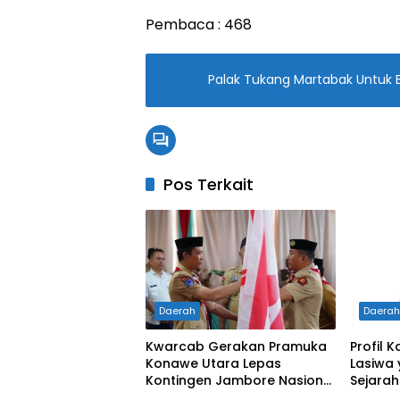
Pembaca :
468
Palak Tukang Martabak Untuk Be
Pos Terkait
Daerah
Daera
Kwarcab Gerakan Pramuka
Profil K
Konawe Utara Lepas
Lasiwa
Kontingen Jambore Nasional
Sejarah
XII 2026, Bupati Ikbar:
Pertam