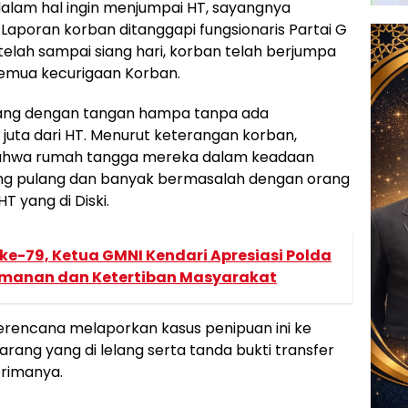
alam hal ingin menjumpai HT, sayangnya
Laporan korban ditanggapi fungsionaris Partai G
elah sampai siang hari, korban telah berjumpa
emua kecurigaan Korban.
lang dengan tangan hampa tanpa ada
uta dari HT. Menurut keterangan korban,
bahwa rumah tangga mereka dalam keadaan
rang pulang dan banyak bermasalah dengan orang
T yang di Diski.
e-79, Ketua GMNI Kendari Apresiasi Polda
amanan dan Ketertiban Masyarakat
berencana melaporkan kasus penipuan ini ke
arang yang di lelang serta tanda bukti transfer
rimanya.