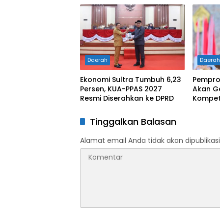
Tunjukkan Karakter Generasi
Kelahi
Muda Konut yang Disiplin
dan Berprestasi
Daerah
Daera
Ekonomi Sultra Tumbuh 6,23
Pemprov
Persen, KUA-PPAS 2027
Akan G
Resmi Diserahkan ke DPRD
Kompete
Tinggalkan Balasan
Alamat email Anda tidak akan dipublikasi