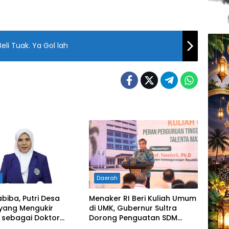
li Tuak. Ya Gol lah
h
Daerah
abiba, Putri Desa
Menaker RI Beri Kuliah Umum
 yang Mengukir
di UMK, Gubernur Sultra
 sebagai Doktor
Dorong Penguatan SDM
a di Tanah
Hadapi Perubahan Dunia