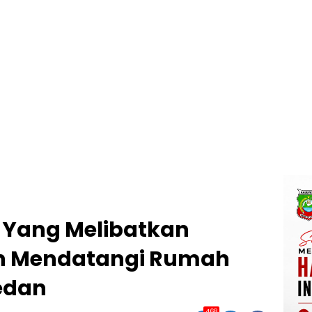
 Yang Melibatkan
an Mendatangi Rumah
edan
468