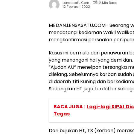
Lensasatu.com
2 Min Baca
12 Februari 2022
MEDAN,LENSASATU.COM- Seorang wa
mendatangi kediaman Wakil Walikot
mengkonfirmasi persoalan penipuan 
Kasus ini bermula dari penawaran b
yang menangani hal yang demikian. 
“Ajudan AU” menelpon tersangka m
dilelang. Sebelumnya korban sudah
di daerah Titi Kuning dan berkediaman
Sedangkan HT juga terdaftar sebagai
BACA JUGA :
Lagi-lagi SIPAL Di
Tegas
Dari bujukan HT, TS (korban) meras