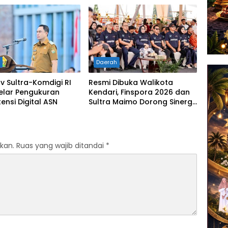
rannya
Kerja
h
Daerah
 Sultra-Komdigi RI
Resmi Dibuka Walikota
elar Pengukuran
Kendari, Finspora 2026 dan
nsi Digital ASN
Sultra Maimo Dorong Sinergi
Ekonomi serta Sportivitas
Industri Keuangan
kan.
Ruas yang wajib ditandai
*