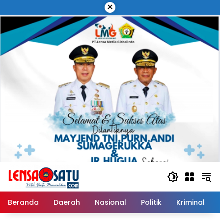
Langsung
×
ke
konten
Beranda
Daerah
Nasional
Politik
Kriminal