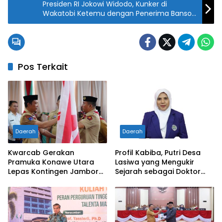
Presiden RI Jokowi Widodo, Kunker di
Wakatobi Ketemu dengan Penerima Bansos
PKH dan Bagi Sertifikasi Tanah
Pos Terkait
Daerah
Daerah
Kwarcab Gerakan
Profil Kabiba, Putri Desa
Pramuka Konawe Utara
Lasiwa yang Mengukir
Lepas Kontingen Jambore
Sejarah sebagai Doktor
Nasional XII 2026, Bupati
Pertama di Tanah
Ikbar: Tunjukkan Karakter
Kelahirannya
Generasi Muda Konut yang
Disiplin dan Berprestasi