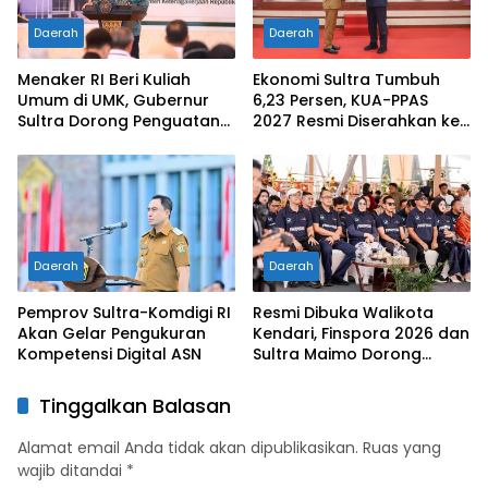
Daerah
Daerah
Menaker RI Beri Kuliah
Ekonomi Sultra Tumbuh
Umum di UMK, Gubernur
6,23 Persen, KUA-PPAS
Sultra Dorong Penguatan
2027 Resmi Diserahkan ke
SDM Hadapi Perubahan
DPRD
Dunia Kerja
Daerah
Daerah
Pemprov Sultra-Komdigi RI
Resmi Dibuka Walikota
Akan Gelar Pengukuran
Kendari, Finspora 2026 dan
Kompetensi Digital ASN
Sultra Maimo Dorong
Sinergi Ekonomi serta
Sportivitas Industri
Tinggalkan Balasan
Keuangan
Alamat email Anda tidak akan dipublikasikan.
Ruas yang
wajib ditandai
*