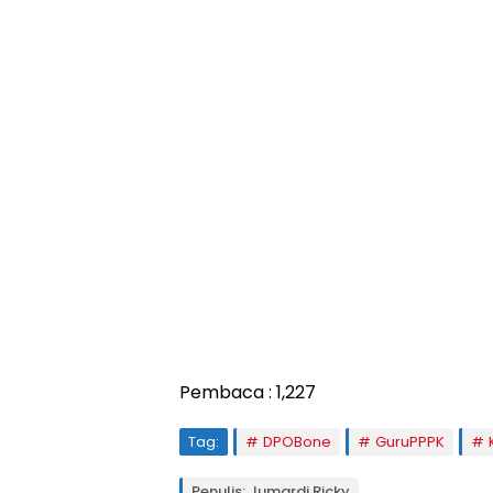
Pembaca :
1,227
Tag:
DPOBone
GuruPPPK
Penulis: Jumardi Ricky