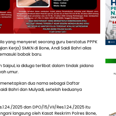
ila yang menyeret seorang guru berstatus PPPK
n Kerja) SMKN di Bone, Andi Saidi Bahri alias
ni memasuki babak baru.
 Saipul, ia diduga terlibat dalam tindak pidana
wah umur.
h menetapkan dua nama sebagai Daftar
aidi Bahri dan Mulyadi, setelah keduanya
.24./2025 dan DPO/15/VII/Res.1.24./2025 itu
tangani langsung oleh Kasat Reskrim Polres Bone,