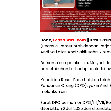
Bone,
LensaSatu.com
||
Kasus asus
(Pegawai Pemerintah dengan Perjanjia
Andi Saili alias Andi Sahili Bahri, ki
Bersama dua pelaku lain, Mulyadi dan
persetubuhan terhadap anak di ba
Kepolisian Resor Bone bahkan tela
Pencarian Orang (DPO), yakni Andi S
melarikan diri.
Surat DPO bernomor DPO/14/VII/Res.1
diterbitkan 2 Juli 2025 dan ditanda