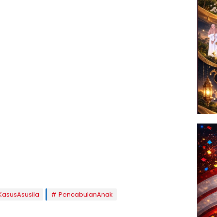
KasusAsusila
PencabulanAnak