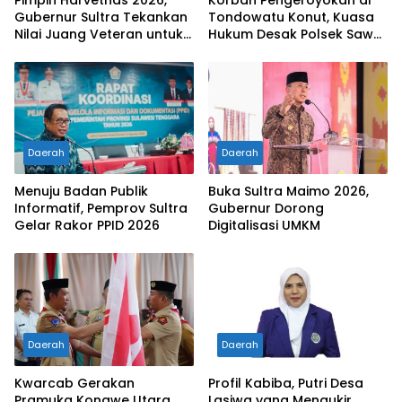
Gubernur Sultra Tekankan
Tondowatu Konut, Kuasa
Nilai Juang Veteran untuk
Hukum Desak Polsek Sawa
Generasi Penerus
Transparan dan Segera
Tetapkan Tersangka
Daerah
Daerah
Menuju Badan Publik
Buka Sultra Maimo 2026,
Informatif, Pemprov Sultra
Gubernur Dorong
Gelar Rakor PPID 2026
Digitalisasi UMKM
Daerah
Daerah
Kwarcab Gerakan
Profil Kabiba, Putri Desa
Pramuka Konawe Utara
Lasiwa yang Mengukir