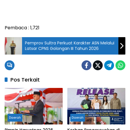
Pembaca :
1,721
Pemprov Sultra Perkuat Karakter ASN Melalui
Latsar CPNS Golongan III Tahun 2026
Pos Terkait
Daerah
Daerah
Pimpin Harvetnas 2026,
Korban Pengeroyokan di