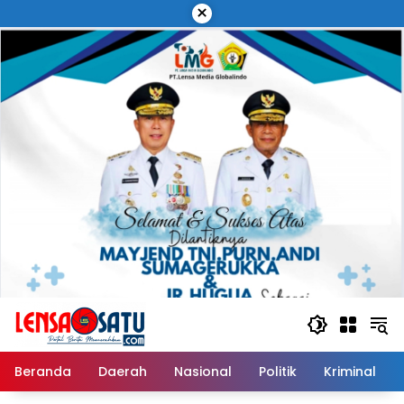
Langsung
×
ke
konten
Beranda
Daerah
Nasional
Politik
Kriminal