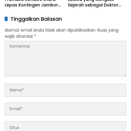
Lepas Kontingen Jambore
Sejarah sebagai Doktor
Nasional XII 2026, Bupati
Pertama di Tanah
Ikbar: Tunjukkan Karakter
Kelahirannya
Tinggalkan Balasan
Generasi Muda Konut yang
Disiplin dan Berprestasi
Alamat email Anda tidak akan dipublikasikan.
Ruas yang
wajib ditandai
*