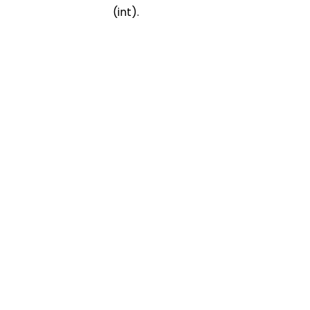
(int).