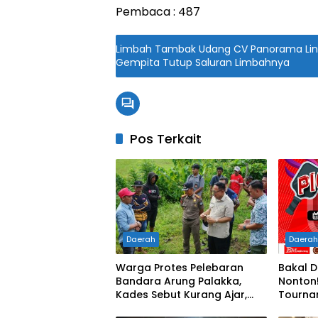
Pembaca :
487
Limbah Tambak Udang CV Panorama Lin
Gempita Tutup Saluran Limbahnya
Pos Terkait
Daerah
Daera
Warga Protes Pelebaran
Bakal D
Bandara Arung Palakka,
Nonton!
Kades Sebut Kurang Ajar,
Tourna
Kepala Bandara Tak Pernah
Jadwal