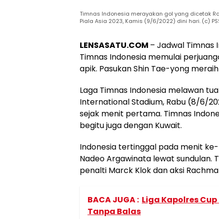
Timnas Indonesia merayakan gol yang dicetak Rac
Piala Asia 2023, Kamis (9/6/2022) dini hari. (c) PS
LENSASATU.COM
– Jadwal Timnas In
Timnas Indonesia memulai perjuangan 
apik. Pasukan Shin Tae-yong meraih
Laga Timnas Indonesia melawan tua
International Stadium, Rabu (8/6/20
sejak menit pertama. Timnas Indon
begitu juga dengan Kuwait.
Indonesia tertinggal pada menit k
Nadeo Argawinata lewat sundulan.
penalti Marck Klok dan aksi Rachmat
BACA JUGA :
Liga Kapolres Cup
Tanpa Balas